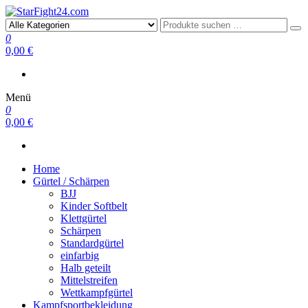
Kampfsportartikel
0
StarFight24.com
0,00 €
Menü
0
0,00 €
Home
Gürtel / Schärpen
BJJ
Kinder Softbelt
Klettgürtel
Schärpen
Standardgürtel
einfarbig
Halb geteilt
Mittelstreifen
Wettkampfgürtel
Kampfsportbekleidung