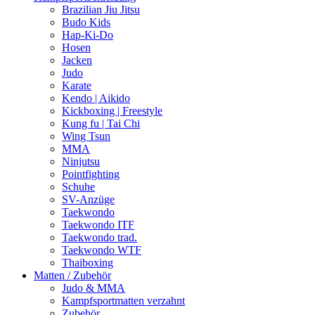
Brazilian Jiu Jitsu
Budo Kids
Hap-Ki-Do
Hosen
Jacken
Judo
Karate
Kendo | Aikido
Kickboxing | Freestyle
Kung fu | Tai Chi
Wing Tsun
MMA
Ninjutsu
Pointfighting
Schuhe
SV-Anzüge
Taekwondo
Taekwondo ITF
Taekwondo trad.
Taekwondo WTF
Thaiboxing
Matten / Zubehör
Judo & MMA
Kampfsportmatten verzahnt
Zubehör