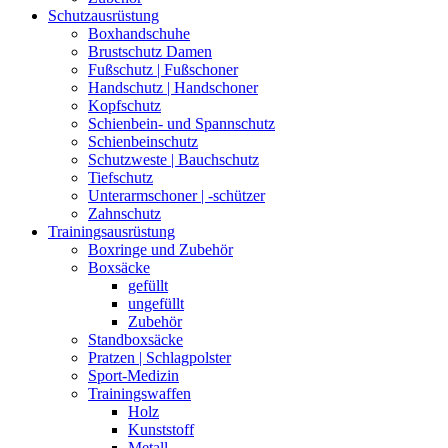
Schutzausrüstung
Boxhandschuhe
Brustschutz Damen
Fußschutz | Fußschoner
Handschutz | Handschoner
Kopfschutz
Schienbein- und Spannschutz
Schienbeinschutz
Schutzweste | Bauchschutz
Tiefschutz
Unterarmschoner | -schützer
Zahnschutz
Trainingsausrüstung
Boxringe und Zubehör
Boxsäcke
gefüllt
ungefüllt
Zubehör
Standboxsäcke
Pratzen | Schlagpolster
Sport-Medizin
Trainingswaffen
Holz
Kunststoff
Metall