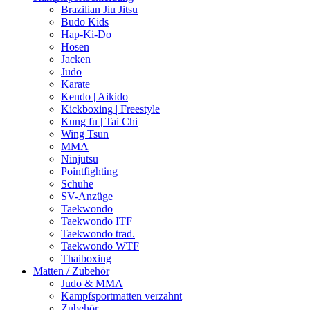
Brazilian Jiu Jitsu
Budo Kids
Hap-Ki-Do
Hosen
Jacken
Judo
Karate
Kendo | Aikido
Kickboxing | Freestyle
Kung fu | Tai Chi
Wing Tsun
MMA
Ninjutsu
Pointfighting
Schuhe
SV-Anzüge
Taekwondo
Taekwondo ITF
Taekwondo trad.
Taekwondo WTF
Thaiboxing
Matten / Zubehör
Judo & MMA
Kampfsportmatten verzahnt
Zubehör