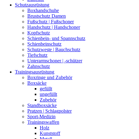
Schutzausrüstung
Boxhandschuhe
Brustschutz Damen
Fußschutz | Fußschoner
Handschutz | Handschoner
Kopfschutz
Schienbein- und Spannschutz
Schienbeinschutz
Schutzweste | Bauchschutz
Tiefschutz
Unterarmschoner | -schützer
Zahnschutz
Trainingsausrüstung
Boxringe und Zubehör
Boxsäcke
gefüllt
ungefüllt
Zubehör
Standboxsäcke
Pratzen | Schlagpolster
Sport-Medizin
Trainingswaffen
Holz
Kunststoff
Metall