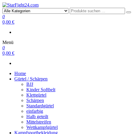
StarFight24.com
Kampfsportartikel
0
0,00 €
Menü
0
0,00 €
Home
Gürtel / Schärpen
BJJ
Kinder Softbelt
Klettgürtel
Schärpen
Standardgürtel
einfarbig
Halb geteilt
Mittelstreifen
Wettkampfgürtel
Kampfsportbekleidung