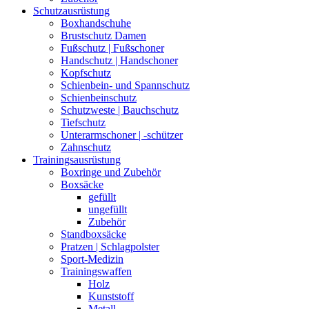
Schutzausrüstung
Boxhandschuhe
Brustschutz Damen
Fußschutz | Fußschoner
Handschutz | Handschoner
Kopfschutz
Schienbein- und Spannschutz
Schienbeinschutz
Schutzweste | Bauchschutz
Tiefschutz
Unterarmschoner | -schützer
Zahnschutz
Trainingsausrüstung
Boxringe und Zubehör
Boxsäcke
gefüllt
ungefüllt
Zubehör
Standboxsäcke
Pratzen | Schlagpolster
Sport-Medizin
Trainingswaffen
Holz
Kunststoff
Metall