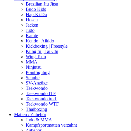
Brazilian Jiu Jitsu
Budo Kids
Hap-Ki-Do
Hosen
Jacken
Judo
Karate
Kendo | Aikido
Kickboxing | Freestyle
Kung fu | Tai Chi
Wing Tsun
MMA
Ninjutsu
Pointfighting
Schuhe
SV-Anzüge
Taekwondo
Taekwondo ITF
Taekwondo trad.
Taekwondo WTF
Thaiboxing
Matten / Zubehör
Judo & MMA
Kampfsportmatten verzahnt
Zubehör