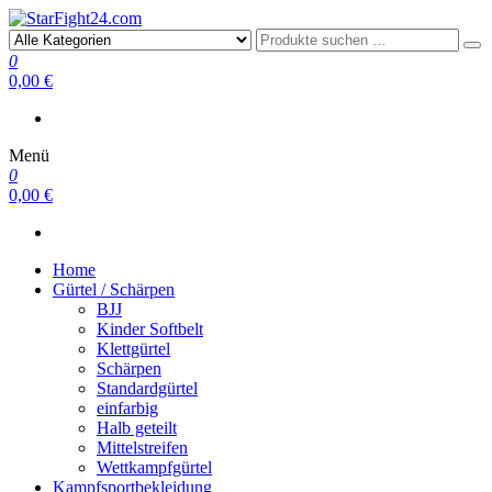
StarFight24.com
Kampfsportartikel
0
0,00 €
Menü
0
0,00 €
Home
Gürtel / Schärpen
BJJ
Kinder Softbelt
Klettgürtel
Schärpen
Standardgürtel
einfarbig
Halb geteilt
Mittelstreifen
Wettkampfgürtel
Kampfsportbekleidung