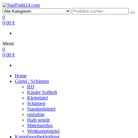
StarFight24.com
Kampfsportartikel
0
0,00 €
Menü
0
0,00 €
Home
Gürtel / Schärpen
BJJ
Kinder Softbelt
Klettgürtel
Schärpen
Standardgürtel
einfarbig
Halb geteilt
Mittelstreifen
Wettkampfgürtel
Kampfsportbekleidung