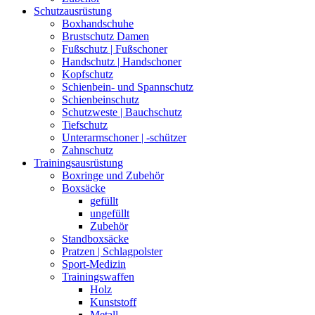
Schutzausrüstung
Boxhandschuhe
Brustschutz Damen
Fußschutz | Fußschoner
Handschutz | Handschoner
Kopfschutz
Schienbein- und Spannschutz
Schienbeinschutz
Schutzweste | Bauchschutz
Tiefschutz
Unterarmschoner | -schützer
Zahnschutz
Trainingsausrüstung
Boxringe und Zubehör
Boxsäcke
gefüllt
ungefüllt
Zubehör
Standboxsäcke
Pratzen | Schlagpolster
Sport-Medizin
Trainingswaffen
Holz
Kunststoff
Metall