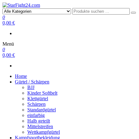
StarFight24.com
Kampfsportartikel
0
0,00 €
Menü
0
0,00 €
Home
Gürtel / Schärpen
BJJ
Kinder Softbelt
Klettgürtel
Schärpen
Standardgürtel
einfarbig
Halb geteilt
Mittelstreifen
Wettkampfgürtel
Kampfsportbekleidung