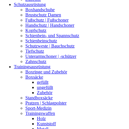
Schutzausrüstung
Boxhandschuhe
Brustschutz Damen
Fußschutz | Fußschoner
Handschutz | Handschoner
Kopfschutz
Schienbein- und Spannschutz
Schienbeinschutz
Schutzweste | Bauchschutz
Tiefschutz
Unterarmschoner | -schützer
Zahnschutz
Trainingsausrüstung
Boxringe und Zubehör
Boxsäcke
gefüllt
ungefüllt
Zubehör
Standboxsäcke
Pratzen | Schlagpolster
Sport-Medizin
Trainingswaffen
Holz
Kunststoff
Metall