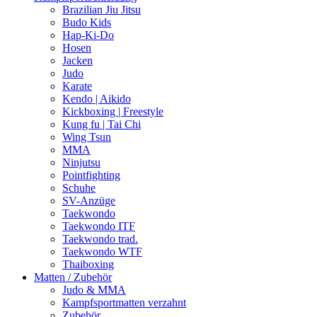
Brazilian Jiu Jitsu
Budo Kids
Hap-Ki-Do
Hosen
Jacken
Judo
Karate
Kendo | Aikido
Kickboxing | Freestyle
Kung fu | Tai Chi
Wing Tsun
MMA
Ninjutsu
Pointfighting
Schuhe
SV-Anzüge
Taekwondo
Taekwondo ITF
Taekwondo trad.
Taekwondo WTF
Thaiboxing
Matten / Zubehör
Judo & MMA
Kampfsportmatten verzahnt
Zubehör