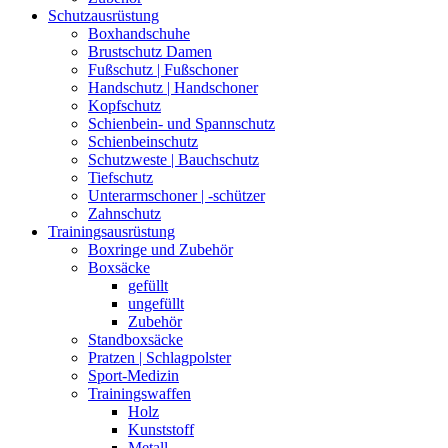
Schutzausrüstung
Boxhandschuhe
Brustschutz Damen
Fußschutz | Fußschoner
Handschutz | Handschoner
Kopfschutz
Schienbein- und Spannschutz
Schienbeinschutz
Schutzweste | Bauchschutz
Tiefschutz
Unterarmschoner | -schützer
Zahnschutz
Trainingsausrüstung
Boxringe und Zubehör
Boxsäcke
gefüllt
ungefüllt
Zubehör
Standboxsäcke
Pratzen | Schlagpolster
Sport-Medizin
Trainingswaffen
Holz
Kunststoff
Metall