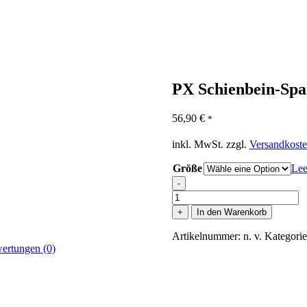
PX Schienbein-Sp
56,90
€
*
inkl. MwSt.
zzgl.
Versandkost
Größe
Lee
-
PX
Schienbein-
+
In den Warenkorb
Spannschutz
FIGHT
Artikelnummer:
n. v.
Kategori
PRO
ertungen (0)
schwarz
Menge