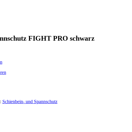
annschutz FIGHT PRO schwarz
en
ren
e:
Schienbein- und Spannschutz