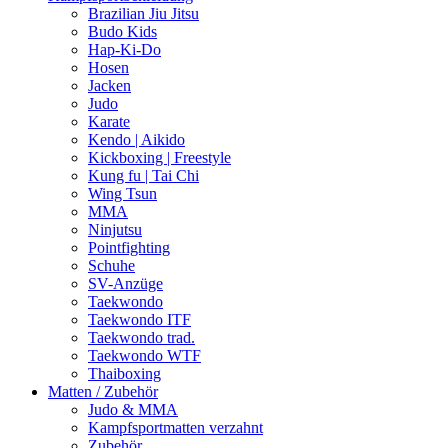
Brazilian Jiu Jitsu
Budo Kids
Hap-Ki-Do
Hosen
Jacken
Judo
Karate
Kendo | Aikido
Kickboxing | Freestyle
Kung fu | Tai Chi
Wing Tsun
MMA
Ninjutsu
Pointfighting
Schuhe
SV-Anzüge
Taekwondo
Taekwondo ITF
Taekwondo trad.
Taekwondo WTF
Thaiboxing
Matten / Zubehör
Judo & MMA
Kampfsportmatten verzahnt
Zubehör