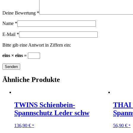
Deine Bewertung
*
Name
*
E-Mail
*
Bitte gib eine Antwort in Ziffern ein:
eins × eins =
Ähnliche Produkte
TWINS Schienbein-
THAI 
Spannschutz Leder schw
Spann
136,90
€
56,90
€
*
*