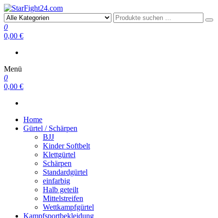
StarFight24.com
Kampfsportartikel
0
0,00 €
Menü
0
0,00 €
Home
Gürtel / Schärpen
BJJ
Kinder Softbelt
Klettgürtel
Schärpen
Standardgürtel
einfarbig
Halb geteilt
Mittelstreifen
Wettkampfgürtel
Kampfsportbekleidung