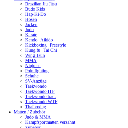
Brazilian Jiu Jitsu
Budo Kids
Hap-Ki-Do
Hosen
Jacken
Judo
Karate
Kendo | Aikido
Kickboxing | Freestyle
Kung fu | Tai Chi
Wing Tsun
MMA
Ninjutsu
Pointfighting
Schuhe
SV-Anzüge
Taekwondo
Taekwondo ITF
Taekwondo trad.
Taekwondo WTF
Thaiboxing
Matten / Zubehör
Judo & MMA
Kampfsportmatten verzahnt
Zubehör