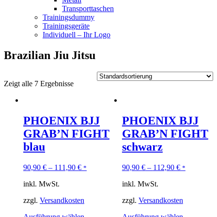
Transporttaschen
Trainingsdummy
Trainingsgeräte
Individuell – Ihr Logo
Brazilian Jiu Jitsu
Zeigt alle 7 Ergebnisse
PHOENIX BJJ
PHOENIX BJJ
GRAB’N FIGHT
GRAB’N FIGHT
blau
schwarz
90,90
€
–
111,90
€
90,90
€
–
112,90
€
*
*
inkl. MwSt.
inkl. MwSt.
zzgl.
Versandkosten
zzgl.
Versandkosten
Ausführung wählen
Ausführung wählen