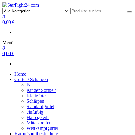
StarFight24.com
Kampfsportartikel
0
0,00 €
Menü
0
0,00 €
Home
Gürtel / Schärpen
BJJ
Kinder Softbelt
Klettgürtel
Schärpen
Standardgürtel
einfarbig
Halb geteilt
Mittelstreifen
Wettkampfgürtel
Kampfsportbekleidung