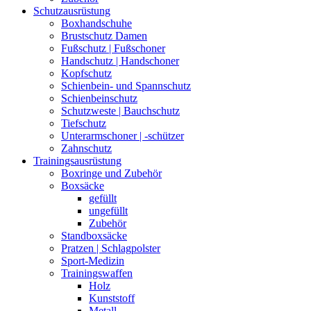
Schutzausrüstung
Boxhandschuhe
Brustschutz Damen
Fußschutz | Fußschoner
Handschutz | Handschoner
Kopfschutz
Schienbein- und Spannschutz
Schienbeinschutz
Schutzweste | Bauchschutz
Tiefschutz
Unterarmschoner | -schützer
Zahnschutz
Trainingsausrüstung
Boxringe und Zubehör
Boxsäcke
gefüllt
ungefüllt
Zubehör
Standboxsäcke
Pratzen | Schlagpolster
Sport-Medizin
Trainingswaffen
Holz
Kunststoff
Metall