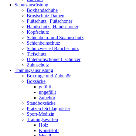
Schutzausrüstung
Boxhandschuhe
Brustschutz Damen
Fußschutz | Fußschoner
Handschutz | Handschoner
Kopfschutz
Schienbein- und Spannschutz
Schienbeinschutz
Schutzweste | Bauchschutz
Tiefschutz
Unterarmschoner | -schützer
Zahnschutz
Trainingsausrüstung
Boxringe und Zubehör
Boxsäcke
gefüllt
ungefüllt
Zubehör
Standboxsäcke
Pratzen | Schlagpolster
Sport-Medizin
Trainingswaffen
Holz
Kunststoff
Metall