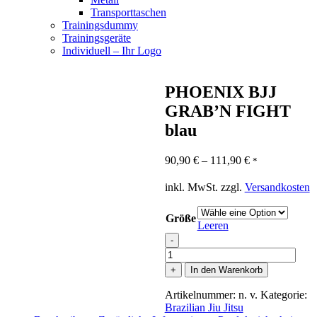
Transporttaschen
Trainingsdummy
Trainingsgeräte
Individuell – Ihr Logo
PHOENIX BJJ
GRAB’N FIGHT
blau
90,90
€
–
111,90
€
*
inkl. MwSt.
zzgl.
Versandkosten
Größe
Leeren
-
PHOENIX
BJJ
+
In den Warenkorb
GRAB'N
FIGHT
Artikelnummer:
n. v.
Kategorie:
blau
Brazilian Jiu Jitsu
Menge