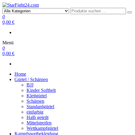
StarFight24.com
Kampfsportartikel
0
0,00 €
Menü
0
0,00 €
Home
Gürtel / Schärpen
BJJ
Kinder Softbelt
Klettgürtel
Schärpen
Standardgürtel
einfarbig
Halb geteilt
Mittelstreifen
Wettkampfgürtel
Kampfsportbekleidung