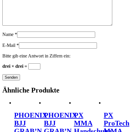
Name
*
E-Mail
*
Bitte gib eine Antwort in Ziffern ein:
drei × drei =
Ähnliche Produkte
PHOENIX
PHOENIX
PX
PX
BJJ
BJJ
MMA
ProTech
GRAB’N
GRAB’N
Handschuhe
MMA