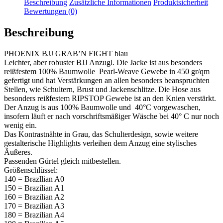
Beschreibung
Zusätzliche Informationen
Produktsicherheit
Bewertungen (0)
Beschreibung
PHOENIX BJJ GRAB’N FIGHT blau
Leichter, aber robuster BJJ Anzugl. Die Jacke ist aus besonders
reißfestem 100% Baumwolle Pearl-Weave Gewebe in 450 gr/qm
gefertigt und hat Verstärkungen an allen besonders beanspruchten
Stellen, wie Schultern, Brust und Jackenschlitze. Die Hose aus
besonders reißfestem RIPSTOP Gewebe ist an den Knien verstärkt.
Der Anzug is aus 100% Baumwolle und 40°C vorgewaschen,
insofern läuft er nach vorschriftsmäßiger Wäsche bei 40° C nur noch
wenig ein.
Das Kontrastnähte in Grau, das Schulterdesign, sowie weitere
gestalterische Highlights verleihen dem Anzug eine stylisches
Äußeres.
Passenden Gürtel gleich mitbestellen.
Größenschlüssel:
140 = Brazllian A0
150 = Brazilian A1
160 = Brazilian A2
170 = Brazilian A3
180 = Brazilian A4