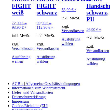
FIGHT
FIGHT
Handschu
63,90
€
*
weiß
schwarz
schwarz,
inkl. MwSt.
PU
72,90
€
–
90,90
€
–
zzgl.
93,90
€
112,90
€
*
*
46,90
€
*
Versandkosten
inkl. MwSt.
inkl. MwSt.
inkl. MwSt.
Ausführung
wählen
zzgl.
zzgl.
zzgl.
Versandkosten
Versandkosten
Versandkosten
Ausführung
Ausführung
Ausführung
wählen
wählen
wählen
AGB´s | Allgemeine Geschäftsbedingungen
Informationen zum Widerrufsrecht
Liefer- und Versandkosten
Datenschutzerklärung
Impressum
Cookie-Richtlinie (EU)