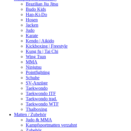
Brazilian Jiu Jitsu
Budo Kids
Hap-Ki-Do
Hosen
Jacken
Judo
Karate
Kendo | Aikido
Kickboxing | Freestyle
Kung fu | Tai Chi
Wing Tsun
MMA
Ninjutsu
Pointfighting
Schuhe
SV-Anzüge
Taekwondo
Taekwondo ITF
Taekwondo trad.
Taekwondo WTF
Thaiboxing
Matten / Zubehör
Judo & MMA
Kampfsportmatten verzahnt
Zubehör