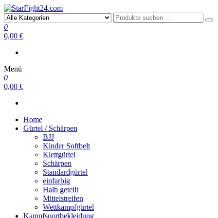
StarFight24.com
Kampfsportartikel
0
0,00 €
Menü
0
0,00 €
Home
Gürtel / Schärpen
BJJ
Kinder Softbelt
Klettgürtel
Schärpen
Standardgürtel
einfarbig
Halb geteilt
Mittelstreifen
Wettkampfgürtel
Kampfsportbekleidung