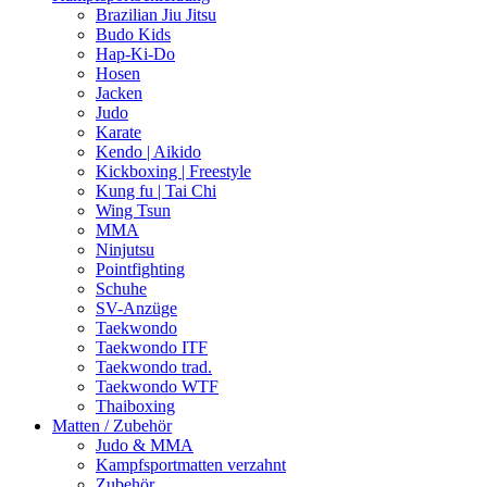
Brazilian Jiu Jitsu
Budo Kids
Hap-Ki-Do
Hosen
Jacken
Judo
Karate
Kendo | Aikido
Kickboxing | Freestyle
Kung fu | Tai Chi
Wing Tsun
MMA
Ninjutsu
Pointfighting
Schuhe
SV-Anzüge
Taekwondo
Taekwondo ITF
Taekwondo trad.
Taekwondo WTF
Thaiboxing
Matten / Zubehör
Judo & MMA
Kampfsportmatten verzahnt
Zubehör