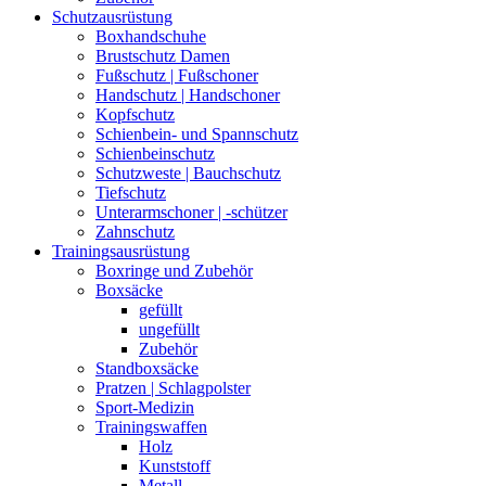
Schutzausrüstung
Boxhandschuhe
Brustschutz Damen
Fußschutz | Fußschoner
Handschutz | Handschoner
Kopfschutz
Schienbein- und Spannschutz
Schienbeinschutz
Schutzweste | Bauchschutz
Tiefschutz
Unterarmschoner | -schützer
Zahnschutz
Trainingsausrüstung
Boxringe und Zubehör
Boxsäcke
gefüllt
ungefüllt
Zubehör
Standboxsäcke
Pratzen | Schlagpolster
Sport-Medizin
Trainingswaffen
Holz
Kunststoff
Metall