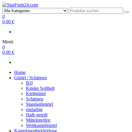
StarFight24.com
Kampfsportartikel
0
0,00 €
Menü
0
0,00 €
Home
Gürtel / Schärpen
BJJ
Kinder Softbelt
Klettgürtel
Schärpen
Standardgürtel
einfarbig
Halb geteilt
Mittelstreifen
Wettkampfgürtel
Kampfsportbekleidung