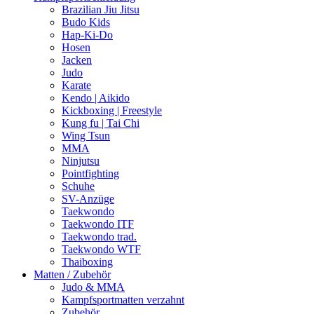
Brazilian Jiu Jitsu
Budo Kids
Hap-Ki-Do
Hosen
Jacken
Judo
Karate
Kendo | Aikido
Kickboxing | Freestyle
Kung fu | Tai Chi
Wing Tsun
MMA
Ninjutsu
Pointfighting
Schuhe
SV-Anzüge
Taekwondo
Taekwondo ITF
Taekwondo trad.
Taekwondo WTF
Thaiboxing
Matten / Zubehör
Judo & MMA
Kampfsportmatten verzahnt
Zubehör