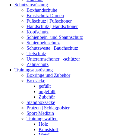
Schutzausrüstung
Boxhandschuhe
Brustschutz Damen
Fußschutz | Fußschoner
Handschutz | Handschoner
Kopfschutz
Schienbein- und Spannschutz
Schienbeinschutz
Schutzweste | Bauchschutz
Tiefschutz
Unterarmschoner | -schützer
Zahnschutz
Trainingsausrüstung
Boxringe und Zubehör
Boxsäcke
gefüllt
ungefüllt
Zubehör
Standboxsäcke
Pratzen | Schlagpolster
Sport-Medizin
Trainingswaffen
Holz
Kunststoff
Metall