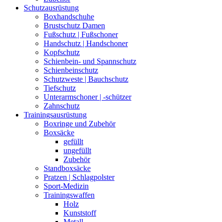
Schutzausrüstung
Boxhandschuhe
Brustschutz Damen
Fußschutz | Fußschoner
Handschutz | Handschoner
Kopfschutz
Schienbein- und Spannschutz
Schienbeinschutz
Schutzweste | Bauchschutz
Tiefschutz
Unterarmschoner | -schützer
Zahnschutz
Trainingsausrüstung
Boxringe und Zubehör
Boxsäcke
gefüllt
ungefüllt
Zubehör
Standboxsäcke
Pratzen | Schlagpolster
Sport-Medizin
Trainingswaffen
Holz
Kunststoff
Metall