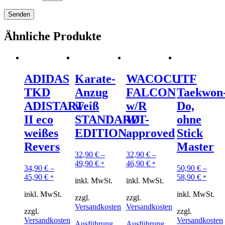
Ähnliche Produkte
ADIDAS
Karate-
WACOCU
ITF
TKD
Anzug
FALCON
Taekwon
ADISTART
weiß
w/R
Do,
II eco
STANDARD
WT-
ohne
weißes
EDITION
approved
Stick
Revers
Master
32,90
€
–
32,90
€
–
49,90
€
46,90
€
*
*
34,90
€
–
50,90
€
–
45,90
€
58,90
€
*
*
inkl. MwSt.
inkl. MwSt.
inkl. MwSt.
inkl. MwSt.
zzgl.
zzgl.
Versandkosten
Versandkosten
zzgl.
zzgl.
Versandkosten
Versandkosten
Ausführung
Ausführung