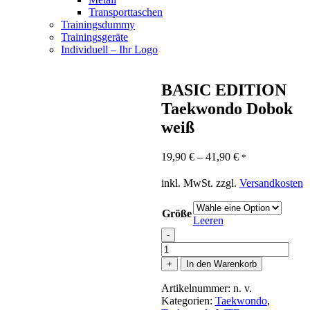
Transporttaschen
Trainingsdummy
Trainingsgeräte
Individuell – Ihr Logo
BASIC EDITION
Taekwondo Dobok
weiß
19,90
€
–
41,90
€
*
inkl. MwSt.
zzgl.
Versandkosten
Größe
Leeren
-
BASIC
EDITION
+
In den Warenkorb
Taekwondo
Dobok
Artikelnummer:
n. v.
weiß
Kategorien:
Taekwondo
,
Menge