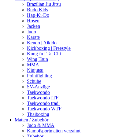
Brazilian Jiu Jitsu
Budo Kids
Hap-Ki-Do
Hosen
Jacken
Judo
Karate
Kendo | Aikido
Kickboxing | Freestyle
Kung fu | Tai Chi
Wing Tsun
MMA
Ninjutsu
Pointfighting
Schuhe
SV-Anzüge
Taekwondo
Taekwondo ITF
Taekwondo trad.
Taekwondo WTF
Thaiboxing
Matten / Zubehör
Judo & MMA
Kampfsportmatten verzahnt
Zubehör