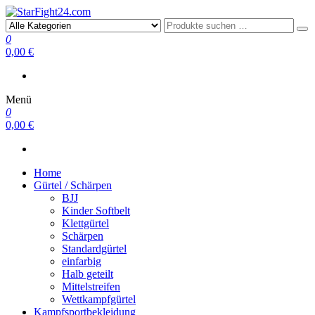
StarFight24.com
Kampfsportartikel
0
0,00 €
Menü
0
0,00 €
Home
Gürtel / Schärpen
BJJ
Kinder Softbelt
Klettgürtel
Schärpen
Standardgürtel
einfarbig
Halb geteilt
Mittelstreifen
Wettkampfgürtel
Kampfsportbekleidung