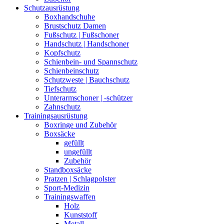
Schutzausrüstung
Boxhandschuhe
Brustschutz Damen
Fußschutz | Fußschoner
Handschutz | Handschoner
Kopfschutz
Schienbein- und Spannschutz
Schienbeinschutz
Schutzweste | Bauchschutz
Tiefschutz
Unterarmschoner | -schützer
Zahnschutz
Trainingsausrüstung
Boxringe und Zubehör
Boxsäcke
gefüllt
ungefüllt
Zubehör
Standboxsäcke
Pratzen | Schlagpolster
Sport-Medizin
Trainingswaffen
Holz
Kunststoff
Metall