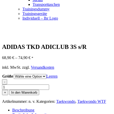
Transporttaschen
Trainingsdummy
Trainingsgeräte
Individuell – Ihr Logo
ADIDAS TKD ADICLUB 3S s/R
68,90
€
–
74,90
€
*
inkl. MwSt.
zzgl.
Versandkosten
Größe
Leeren
-
ADIDAS
TKD
+
In den Warenkorb
ADICLUB
3S
Artikelnummer:
n. v.
Kategorien:
Taekwondo
,
Taekwondo WTF
s/R
Menge
Beschreibung