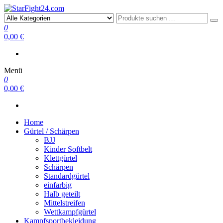
StarFight24.com
Kampfsportartikel
0
0,00 €
Menü
0
0,00 €
Home
Gürtel / Schärpen
BJJ
Kinder Softbelt
Klettgürtel
Schärpen
Standardgürtel
einfarbig
Halb geteilt
Mittelstreifen
Wettkampfgürtel
Kampfsportbekleidung