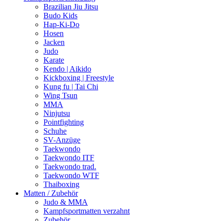
Brazilian Jiu Jitsu
Budo Kids
Hap-Ki-Do
Hosen
Jacken
Judo
Karate
Kendo | Aikido
Kickboxing | Freestyle
Kung fu | Tai Chi
Wing Tsun
MMA
Ninjutsu
Pointfighting
Schuhe
SV-Anzüge
Taekwondo
Taekwondo ITF
Taekwondo trad.
Taekwondo WTF
Thaiboxing
Matten / Zubehör
Judo & MMA
Kampfsportmatten verzahnt
Zubehör