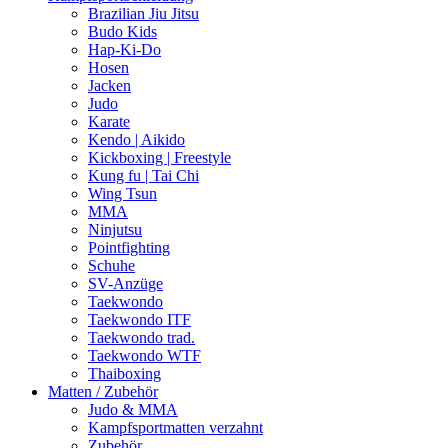
Brazilian Jiu Jitsu
Budo Kids
Hap-Ki-Do
Hosen
Jacken
Judo
Karate
Kendo | Aikido
Kickboxing | Freestyle
Kung fu | Tai Chi
Wing Tsun
MMA
Ninjutsu
Pointfighting
Schuhe
SV-Anzüge
Taekwondo
Taekwondo ITF
Taekwondo trad.
Taekwondo WTF
Thaiboxing
Matten / Zubehör
Judo & MMA
Kampfsportmatten verzahnt
Zubehör