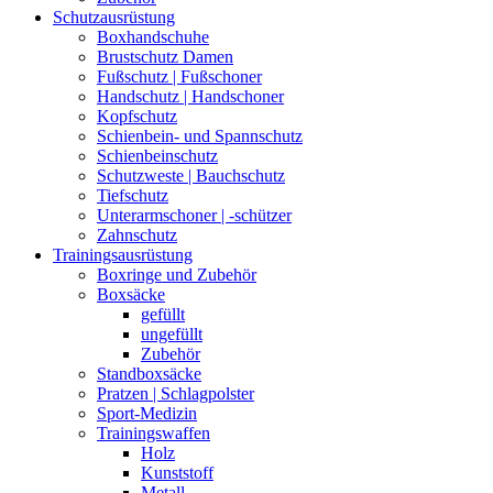
Schutzausrüstung
Boxhandschuhe
Brustschutz Damen
Fußschutz | Fußschoner
Handschutz | Handschoner
Kopfschutz
Schienbein- und Spannschutz
Schienbeinschutz
Schutzweste | Bauchschutz
Tiefschutz
Unterarmschoner | -schützer
Zahnschutz
Trainingsausrüstung
Boxringe und Zubehör
Boxsäcke
gefüllt
ungefüllt
Zubehör
Standboxsäcke
Pratzen | Schlagpolster
Sport-Medizin
Trainingswaffen
Holz
Kunststoff
Metall