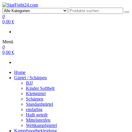
StarFight24.com
Kampfsportartikel
0
0,00 €
Menü
0
0,00 €
Home
Gürtel / Schärpen
BJJ
Kinder Softbelt
Klettgürtel
Schärpen
Standardgürtel
einfarbig
Halb geteilt
Mittelstreifen
Wettkampfgürtel
Kampfsportbekleidung