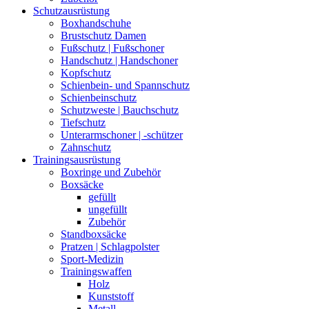
Schutzausrüstung
Boxhandschuhe
Brustschutz Damen
Fußschutz | Fußschoner
Handschutz | Handschoner
Kopfschutz
Schienbein- und Spannschutz
Schienbeinschutz
Schutzweste | Bauchschutz
Tiefschutz
Unterarmschoner | -schützer
Zahnschutz
Trainingsausrüstung
Boxringe und Zubehör
Boxsäcke
gefüllt
ungefüllt
Zubehör
Standboxsäcke
Pratzen | Schlagpolster
Sport-Medizin
Trainingswaffen
Holz
Kunststoff
Metall