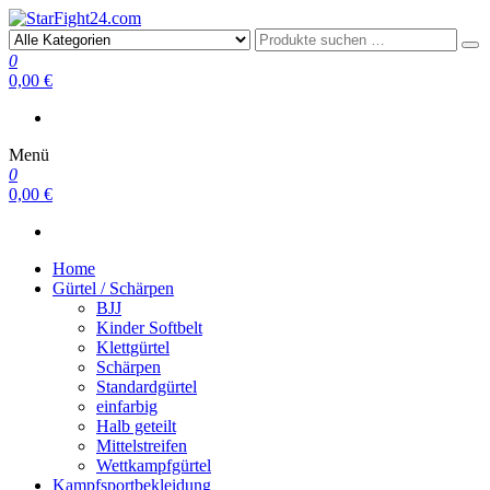
StarFight24.com
Kampfsportartikel
0
0,00 €
Menü
0
0,00 €
Home
Gürtel / Schärpen
BJJ
Kinder Softbelt
Klettgürtel
Schärpen
Standardgürtel
einfarbig
Halb geteilt
Mittelstreifen
Wettkampfgürtel
Kampfsportbekleidung