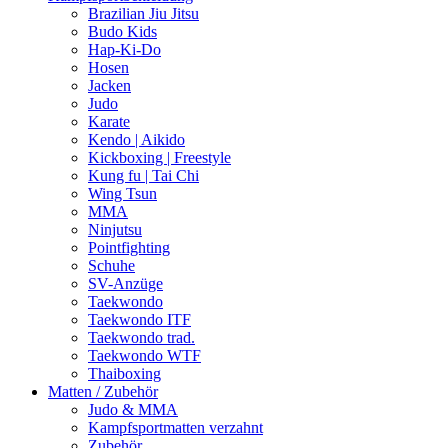
Brazilian Jiu Jitsu
Budo Kids
Hap-Ki-Do
Hosen
Jacken
Judo
Karate
Kendo | Aikido
Kickboxing | Freestyle
Kung fu | Tai Chi
Wing Tsun
MMA
Ninjutsu
Pointfighting
Schuhe
SV-Anzüge
Taekwondo
Taekwondo ITF
Taekwondo trad.
Taekwondo WTF
Thaiboxing
Matten / Zubehör
Judo & MMA
Kampfsportmatten verzahnt
Zubehör