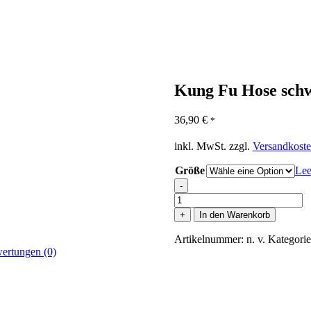
Kung Fu Hose schw
36,90
€
*
inkl. MwSt.
zzgl.
Versandkost
Größe
Lee
-
Kung
Fu
+
In den Warenkorb
Hose
schwarz
Artikelnummer:
n. v.
Kategori
Beine
ertungen (0)
geschlossen
Menge