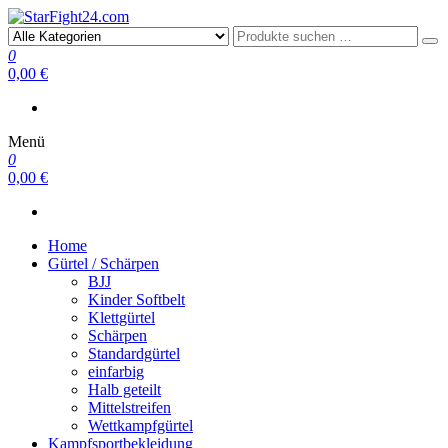
StarFight24.com
Kampfsportartikel
0
0,00 €
Menü
0
0,00 €
Home
Gürtel / Schärpen
BJJ
Kinder Softbelt
Klettgürtel
Schärpen
Standardgürtel
einfarbig
Halb geteilt
Mittelstreifen
Wettkampfgürtel
Kampfsportbekleidung