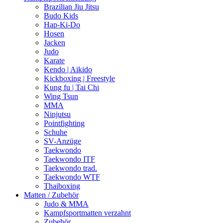
Brazilian Jiu Jitsu
Budo Kids
Hap-Ki-Do
Hosen
Jacken
Judo
Karate
Kendo | Aikido
Kickboxing | Freestyle
Kung fu | Tai Chi
Wing Tsun
MMA
Ninjutsu
Pointfighting
Schuhe
SV-Anzüge
Taekwondo
Taekwondo ITF
Taekwondo trad.
Taekwondo WTF
Thaiboxing
Matten / Zubehör
Judo & MMA
Kampfsportmatten verzahnt
Zubehör