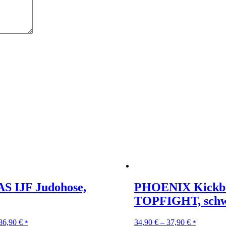
S IJF Judohose,
PHOENIX Kickb
TOPFIGHT, schw
86,90
€
34,90
€
–
37,90
€
*
*