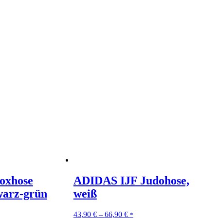
oxhose
ADIDAS IJF Judohose,
arz-grün
weiß
43,90
€
–
66,90
€
*