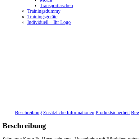
Transporttaschen
Trainingsdummy
Trainingsgeräte
Individuell – Ihr Logo
Beschreibung
Zusätzliche Informationen
Produktsicherheit
Bew
Beschreibung
Schwarze Kung Fu Hose, schwarz, Hosenbeine mit Bündchen unten