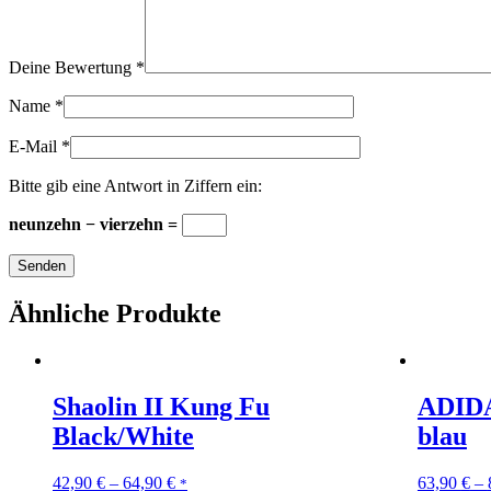
Deine Bewertung
*
Name
*
E-Mail
*
Bitte gib eine Antwort in Ziffern ein:
neunzehn − vierzehn =
Ähnliche Produkte
Shaolin II Kung Fu
ADIDA
Black/White
blau
42,90
€
–
64,90
€
63,90
€
–
*