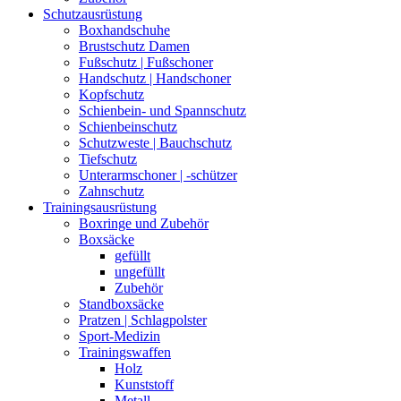
Schutzausrüstung
Boxhandschuhe
Brustschutz Damen
Fußschutz | Fußschoner
Handschutz | Handschoner
Kopfschutz
Schienbein- und Spannschutz
Schienbeinschutz
Schutzweste | Bauchschutz
Tiefschutz
Unterarmschoner | -schützer
Zahnschutz
Trainingsausrüstung
Boxringe und Zubehör
Boxsäcke
gefüllt
ungefüllt
Zubehör
Standboxsäcke
Pratzen | Schlagpolster
Sport-Medizin
Trainingswaffen
Holz
Kunststoff
Metall