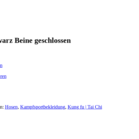
arz Beine geschlossen
en
ren
en:
Hosen
,
Kampfsportbekleidung
,
Kung fu | Tai Chi