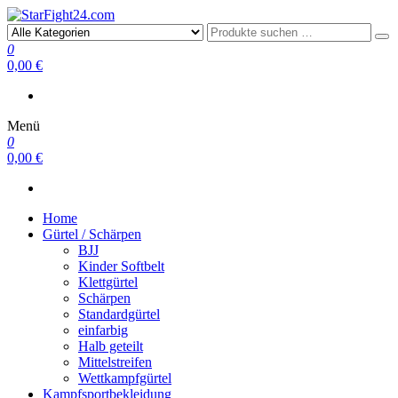
StarFight24.com
Kampfsportartikel
0
0,00 €
Menü
0
0,00 €
Home
Gürtel / Schärpen
BJJ
Kinder Softbelt
Klettgürtel
Schärpen
Standardgürtel
einfarbig
Halb geteilt
Mittelstreifen
Wettkampfgürtel
Kampfsportbekleidung