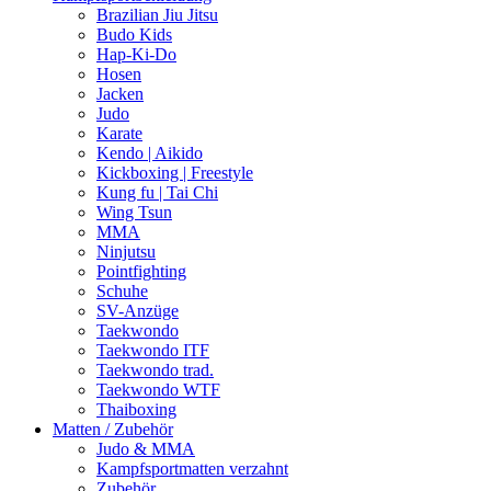
Brazilian Jiu Jitsu
Budo Kids
Hap-Ki-Do
Hosen
Jacken
Judo
Karate
Kendo | Aikido
Kickboxing | Freestyle
Kung fu | Tai Chi
Wing Tsun
MMA
Ninjutsu
Pointfighting
Schuhe
SV-Anzüge
Taekwondo
Taekwondo ITF
Taekwondo trad.
Taekwondo WTF
Thaiboxing
Matten / Zubehör
Judo & MMA
Kampfsportmatten verzahnt
Zubehör