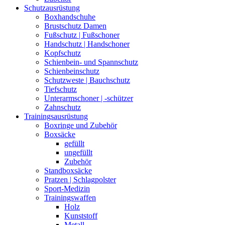
Schutzausrüstung
Boxhandschuhe
Brustschutz Damen
Fußschutz | Fußschoner
Handschutz | Handschoner
Kopfschutz
Schienbein- und Spannschutz
Schienbeinschutz
Schutzweste | Bauchschutz
Tiefschutz
Unterarmschoner | -schützer
Zahnschutz
Trainingsausrüstung
Boxringe und Zubehör
Boxsäcke
gefüllt
ungefüllt
Zubehör
Standboxsäcke
Pratzen | Schlagpolster
Sport-Medizin
Trainingswaffen
Holz
Kunststoff
Metall