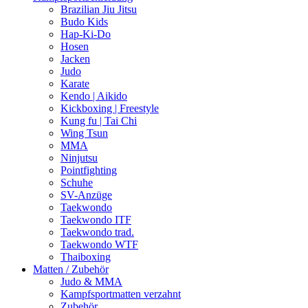
Brazilian Jiu Jitsu
Budo Kids
Hap-Ki-Do
Hosen
Jacken
Judo
Karate
Kendo | Aikido
Kickboxing | Freestyle
Kung fu | Tai Chi
Wing Tsun
MMA
Ninjutsu
Pointfighting
Schuhe
SV-Anzüge
Taekwondo
Taekwondo ITF
Taekwondo trad.
Taekwondo WTF
Thaiboxing
Matten / Zubehör
Judo & MMA
Kampfsportmatten verzahnt
Zubehör