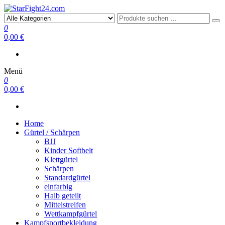
StarFight24.com
Kampfsportartikel
0
0,00 €
Menü
0
0,00 €
Home
Gürtel / Schärpen
BJJ
Kinder Softbelt
Klettgürtel
Schärpen
Standardgürtel
einfarbig
Halb geteilt
Mittelstreifen
Wettkampfgürtel
Kampfsportbekleidung