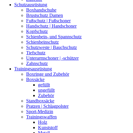
Schutzausrüstung
Boxhandschuhe
Brustschutz Damen
Fußschutz | Fußschoner
Handschutz | Handschoner
Kopfschutz
Schienbein- und Spannschutz
Schienbeinschutz
Schutzweste | Bauchschutz
Tiefschutz
Unterarmschoner | -schützer
Zahnschutz
Trainingsausrüstung
Boxringe und Zubehör
Boxsäcke
gefüllt
ungefüllt
Zubehör
Standboxsäcke
Pratzen | Schlagpolster
Sport-Medizin
Trainingswaffen
Holz
Kunststoff
Metall