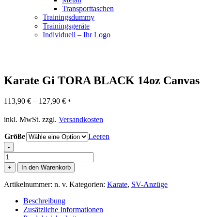
Transporttaschen
Trainingsdummy
Trainingsgeräte
Individuell – Ihr Logo
Karate Gi TORA BLACK 14oz Canvas
113,90
€
–
127,90
€
*
inkl. MwSt.
zzgl.
Versandkosten
Größe
Leeren
-
Karate
Gi
+
In den Warenkorb
TORA
BLACK
Artikelnummer:
n. v.
Kategorien:
Karate
,
SV-Anzüge
14oz
Canvas
Beschreibung
Menge
Zusätzliche Informationen