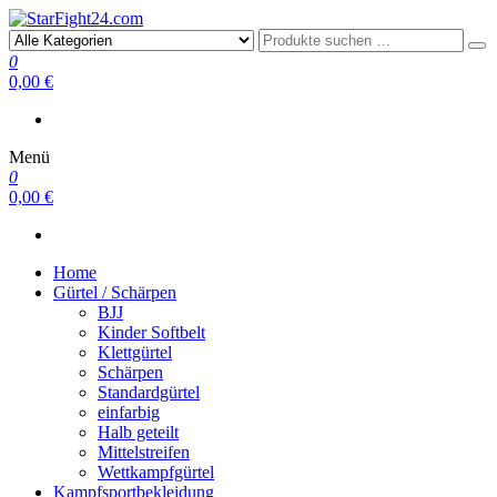
StarFight24.com
Kampfsportartikel
0
0,00 €
Menü
0
0,00 €
Home
Gürtel / Schärpen
BJJ
Kinder Softbelt
Klettgürtel
Schärpen
Standardgürtel
einfarbig
Halb geteilt
Mittelstreifen
Wettkampfgürtel
Kampfsportbekleidung