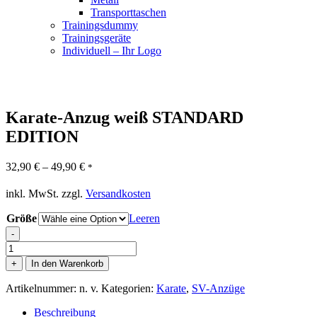
Transporttaschen
Trainingsdummy
Trainingsgeräte
Individuell – Ihr Logo
Karate-Anzug weiß STANDARD
EDITION
32,90
€
–
49,90
€
*
inkl. MwSt.
zzgl.
Versandkosten
Größe
Leeren
-
Karate-
Anzug
+
In den Warenkorb
weiß
STANDARD
Artikelnummer:
n. v.
Kategorien:
Karate
,
SV-Anzüge
EDITION
Menge
Beschreibung