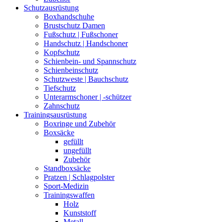
Schutzausrüstung
Boxhandschuhe
Brustschutz Damen
Fußschutz | Fußschoner
Handschutz | Handschoner
Kopfschutz
Schienbein- und Spannschutz
Schienbeinschutz
Schutzweste | Bauchschutz
Tiefschutz
Unterarmschoner | -schützer
Zahnschutz
Trainingsausrüstung
Boxringe und Zubehör
Boxsäcke
gefüllt
ungefüllt
Zubehör
Standboxsäcke
Pratzen | Schlagpolster
Sport-Medizin
Trainingswaffen
Holz
Kunststoff
Metall