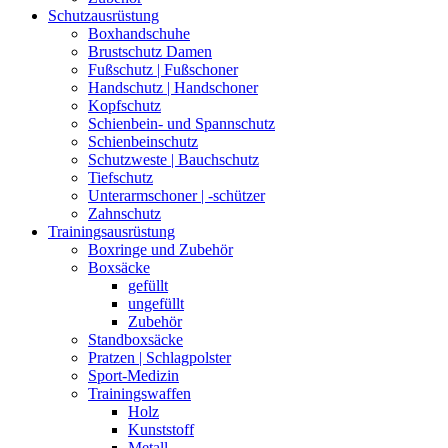
Schutzausrüstung
Boxhandschuhe
Brustschutz Damen
Fußschutz | Fußschoner
Handschutz | Handschoner
Kopfschutz
Schienbein- und Spannschutz
Schienbeinschutz
Schutzweste | Bauchschutz
Tiefschutz
Unterarmschoner | -schützer
Zahnschutz
Trainingsausrüstung
Boxringe und Zubehör
Boxsäcke
gefüllt
ungefüllt
Zubehör
Standboxsäcke
Pratzen | Schlagpolster
Sport-Medizin
Trainingswaffen
Holz
Kunststoff
Metall