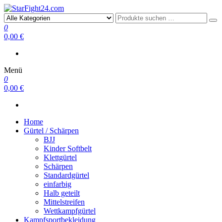
StarFight24.com
Kampfsportartikel
0
0,00 €
Menü
0
0,00 €
Home
Gürtel / Schärpen
BJJ
Kinder Softbelt
Klettgürtel
Schärpen
Standardgürtel
einfarbig
Halb geteilt
Mittelstreifen
Wettkampfgürtel
Kampfsportbekleidung