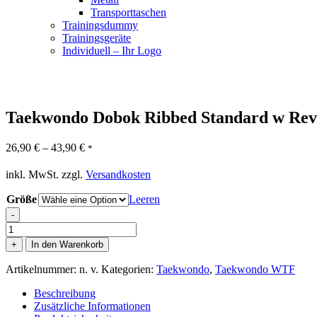
Transporttaschen
Trainingsdummy
Trainingsgeräte
Individuell – Ihr Logo
Taekwondo Dobok Ribbed Standard w Rev
26,90
€
–
43,90
€
*
inkl. MwSt.
zzgl.
Versandkosten
Größe
Leeren
-
Taekwondo
Dobok
+
In den Warenkorb
Ribbed
Standard
Artikelnummer:
n. v.
Kategorien:
Taekwondo
,
Taekwondo WTF
w
Rev
Beschreibung
Menge
Zusätzliche Informationen