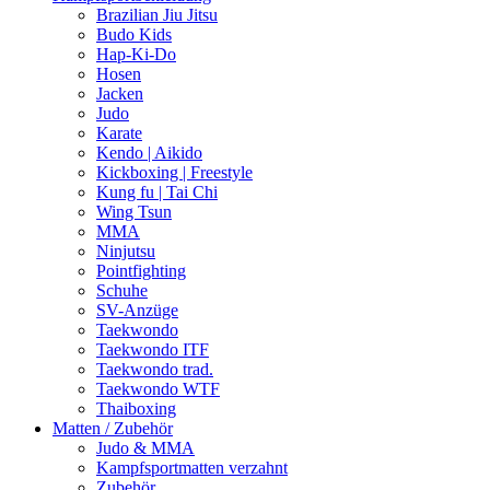
Brazilian Jiu Jitsu
Budo Kids
Hap-Ki-Do
Hosen
Jacken
Judo
Karate
Kendo | Aikido
Kickboxing | Freestyle
Kung fu | Tai Chi
Wing Tsun
MMA
Ninjutsu
Pointfighting
Schuhe
SV-Anzüge
Taekwondo
Taekwondo ITF
Taekwondo trad.
Taekwondo WTF
Thaiboxing
Matten / Zubehör
Judo & MMA
Kampfsportmatten verzahnt
Zubehör