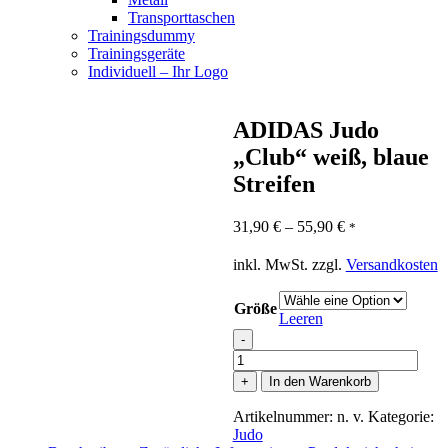
Transporttaschen
Trainingsdummy
Trainingsgeräte
Individuell – Ihr Logo
ADIDAS Judo
„Club“ weiß, blaue
Streifen
31,90
€
–
55,90
€
*
inkl. MwSt.
zzgl.
Versandkosten
Größe
Leeren
-
ADIDAS
Judo
+
In den Warenkorb
"Club"
weiß,
Artikelnummer:
n. v.
Kategorie:
blaue
Judo
Streifen