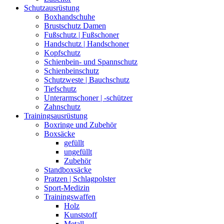
Schutzausrüstung
Boxhandschuhe
Brustschutz Damen
Fußschutz | Fußschoner
Handschutz | Handschoner
Kopfschutz
Schienbein- und Spannschutz
Schienbeinschutz
Schutzweste | Bauchschutz
Tiefschutz
Unterarmschoner | -schützer
Zahnschutz
Trainingsausrüstung
Boxringe und Zubehör
Boxsäcke
gefüllt
ungefüllt
Zubehör
Standboxsäcke
Pratzen | Schlagpolster
Sport-Medizin
Trainingswaffen
Holz
Kunststoff
Metall