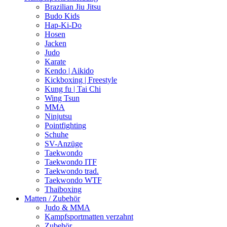
Brazilian Jiu Jitsu
Budo Kids
Hap-Ki-Do
Hosen
Jacken
Judo
Karate
Kendo | Aikido
Kickboxing | Freestyle
Kung fu | Tai Chi
Wing Tsun
MMA
Ninjutsu
Pointfighting
Schuhe
SV-Anzüge
Taekwondo
Taekwondo ITF
Taekwondo trad.
Taekwondo WTF
Thaiboxing
Matten / Zubehör
Judo & MMA
Kampfsportmatten verzahnt
Zubehör