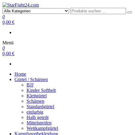
StarFight24.com
Kampfsportartikel
0
0,00 €
Menü
0
0,00 €
Home
Gürtel / Schärpen
BJJ
Kinder Softbelt
Klettgürtel
Schärpen
Standardgürtel
einfarbig
Halb geteilt
Mittelstreifen
Wettkampfgürtel
Kampfsportbekleidung