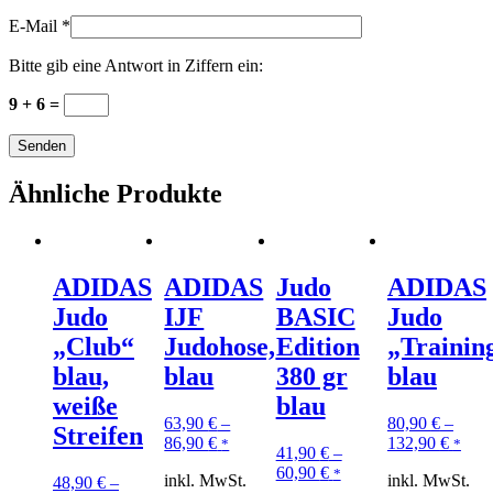
E-Mail
*
Bitte gib eine Antwort in Ziffern ein:
9 + 6 =
Ähnliche Produkte
ADIDAS
ADIDAS
Judo
ADIDAS
Judo
IJF
BASIC
Judo
„Club“
Judohose,
Edition
„Trainin
blau,
blau
380 gr
blau
weiße
blau
63,90
€
–
80,90
€
–
Streifen
86,90
€
132,90
€
*
*
41,90
€
–
60,90
€
*
inkl. MwSt.
inkl. MwSt.
48,90
€
–