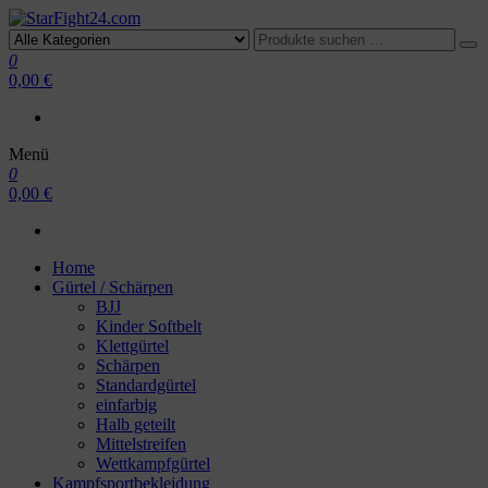
StarFight24.com
Kampfsportartikel
0
0,00 €
Menü
0
0,00 €
Home
Gürtel / Schärpen
BJJ
Kinder Softbelt
Klettgürtel
Schärpen
Standardgürtel
einfarbig
Halb geteilt
Mittelstreifen
Wettkampfgürtel
Kampfsportbekleidung