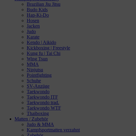
Brazilian Jiu Jitsu
Budo Kids
Hap-Ki-Do
Hosen
Jacken
Judo
Karate
Kendo | Aikido
Kickboxing | Freestyle
Kung fu | Tai Chi
Wing Tsun
MMA
Ninjutsu
Pointfighting
Schuhe
SV-Anzüge
Taekwondo
Taekwondo ITF
Taekwondo trad.
Taekwondo WTF
Thaiboxing
Matten / Zubehör
Judo & MMA
Kampfsportmatten verzahnt
Zubehör