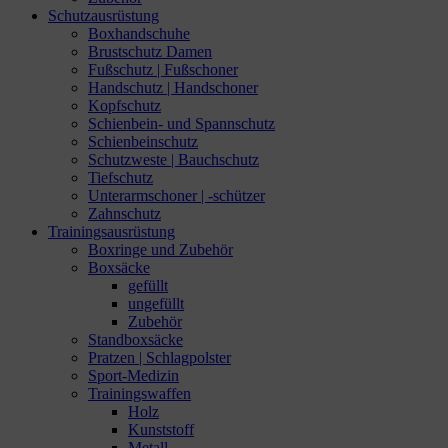
Schutzausrüstung
Boxhandschuhe
Brustschutz Damen
Fußschutz | Fußschoner
Handschutz | Handschoner
Kopfschutz
Schienbein- und Spannschutz
Schienbeinschutz
Schutzweste | Bauchschutz
Tiefschutz
Unterarmschoner | -schützer
Zahnschutz
Trainingsausrüstung
Boxringe und Zubehör
Boxsäcke
gefüllt
ungefüllt
Zubehör
Standboxsäcke
Pratzen | Schlagpolster
Sport-Medizin
Trainingswaffen
Holz
Kunststoff
Metall