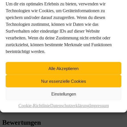
Bewertungen (0)
Um dir ein optimales Erlebnis zu bieten, verwenden wir
Technologien wie Cookies, um Geräteinformationen zu
Beschreibung
speichern und/oder darauf zuzugreifen. Wenn du diesen
Technologien zustimmst, können wir Daten wie das
Adidas Trainings-Schuh aus PU. Ein schönes Design in
schwarz/weiß und die klassischen drei Streifen machen den Schuh
Surfverhalten oder eindeutige IDs auf dieser Website
zu einem Blickfang. Slipper mit Schnürsenkel. Die Schuhe sind
verarbeiten. Wenn du deine Zustimmung nicht erteilst oder
extra dünn, für gutes Barfußgefühl und engen Bodenkontakt.
zurückziehst, können bestimmte Merkmale und Funktionen
Abriebfreie Sohle.
beeinträchtigt werden.
Aus markenrechtlichen Gründen, ist der Vertrieb der ADIDAS
Taekwondo- und Sportartikeln nur in Deutschland möglich. Kunden
mit Sitz außerhalb Deutschlands, wenden sich bitte an ihren
Alle Akzeptieren
zuständigen ADIDAS-Ländervertreter in ihrem Land!
Nur essenzielle Cookies
Zusätzliche Informationen
Einstellungen
36, 36 2/3, 37 1/3, 38, 38 2/3, 39 1/3, 40, 40 2/3, 41 1/3,
Größe
42, 42 2/3, 43 1/3, 44, 44 2/3, 45 1/3, 46, 46 2/3, 47 1/3
Cookie-Richtlinie
Datenschutzerklärung
Impressum
Bewertungen