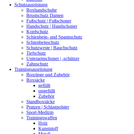
Schutzausrüstung
Boxhandschuhe
Brustschutz Damen
Fußschutz | Fußschoner
Handschutz | Handschoner
Kopfschutz
Schienbein- und Spannschutz
Schienbeinschutz
Schutzweste | Bauchschutz
Tiefschutz
Unterarmschoner | -schützer
Zahnschutz
Trainingsausrüstung
Boxringe und Zubehör
Boxsäcke
gefüllt
ungefüllt
Zubehör
Standboxsäcke
Pratzen | Schlagpolster
Sport-Medizin
Trainingswaffen
Holz
Kunststoff
Metall