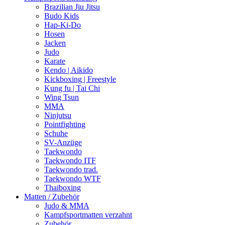
Brazilian Jiu Jitsu
Budo Kids
Hap-Ki-Do
Hosen
Jacken
Judo
Karate
Kendo | Aikido
Kickboxing | Freestyle
Kung fu | Tai Chi
Wing Tsun
MMA
Ninjutsu
Pointfighting
Schuhe
SV-Anzüge
Taekwondo
Taekwondo ITF
Taekwondo trad.
Taekwondo WTF
Thaiboxing
Matten / Zubehör
Judo & MMA
Kampfsportmatten verzahnt
Zubehör