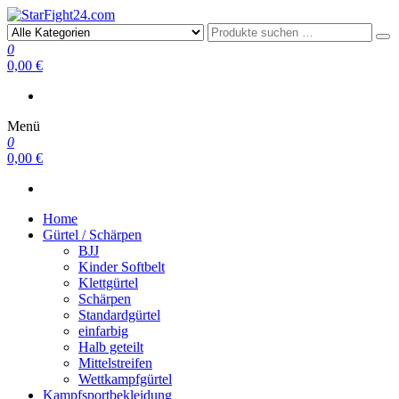
StarFight24.com
Kampfsportartikel
0
0,00 €
Menü
0
0,00 €
Home
Gürtel / Schärpen
BJJ
Kinder Softbelt
Klettgürtel
Schärpen
Standardgürtel
einfarbig
Halb geteilt
Mittelstreifen
Wettkampfgürtel
Kampfsportbekleidung