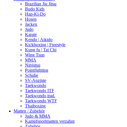
Brazilian Jiu Jitsu
Budo Kids
Hap-Ki-Do
Hosen
Jacken
Judo
Karate
Kendo | Aikido
Kickboxing | Freestyle
Kung fu | Tai Chi
Wing Tsun
MMA
Ninjutsu
Pointfighting
Schuhe
SV-Anzüge
Taekwondo
Taekwondo ITF
Taekwondo trad.
Taekwondo WTF
Thaiboxing
Matten / Zubehör
Judo & MMA
Kampfsportmatten verzahnt
Zubehör