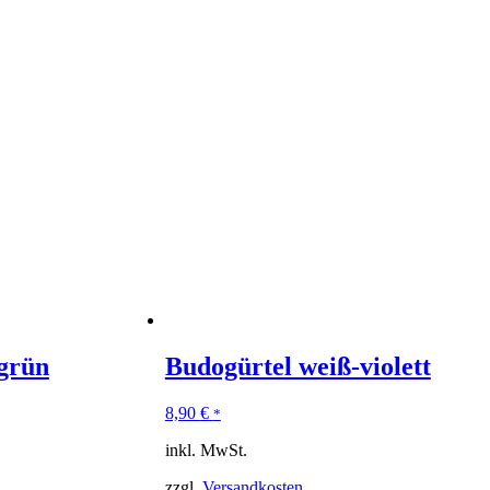
grün
Budogürtel weiß-violett
8,90
€
*
inkl. MwSt.
zzgl.
Versandkosten