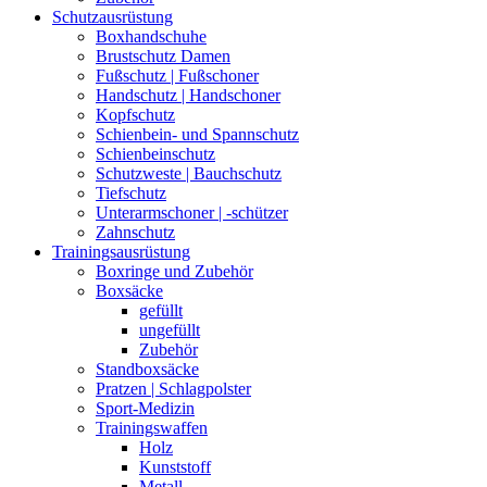
Schutzausrüstung
Boxhandschuhe
Brustschutz Damen
Fußschutz | Fußschoner
Handschutz | Handschoner
Kopfschutz
Schienbein- und Spannschutz
Schienbeinschutz
Schutzweste | Bauchschutz
Tiefschutz
Unterarmschoner | -schützer
Zahnschutz
Trainingsausrüstung
Boxringe und Zubehör
Boxsäcke
gefüllt
ungefüllt
Zubehör
Standboxsäcke
Pratzen | Schlagpolster
Sport-Medizin
Trainingswaffen
Holz
Kunststoff
Metall