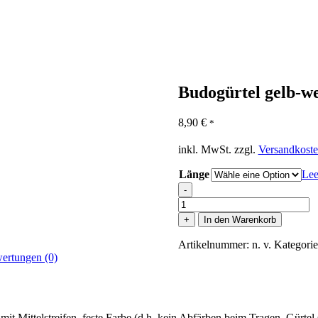
Budogürtel gelb-w
8,90
€
*
inkl. MwSt.
zzgl.
Versandkost
Länge
Lee
-
Budogürtel
gelb-
+
In den Warenkorb
weiß
Menge
Artikelnummer:
n. v.
Kategori
ertungen (0)
t Mittelstreifen, feste Farbe (d.h. kein Abfärben beim Tragen, Gürte