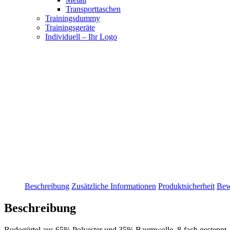
Transporttaschen
Trainingsdummy
Trainingsgeräte
Individuell – Ihr Logo
Beschreibung
Zusätzliche Informationen
Produktsicherheit
Bew
Beschreibung
Budogürtel aus 65% Polyester und 35% Baumwolle, 8-fach gesteppt, mi