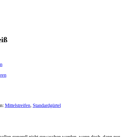
eiß
en
ren
en:
Mittelstreifen
,
Standardgürtel
l sollen generell nicht gewaschen werden, wenn doch, dann nur