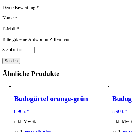
Deine Bewertung
*
Name
*
E-Mail
*
Bitte gib eine Antwort in Ziffern ein:
3 × drei =
Ähnliche Produkte
Budogürtel orange-grün
Budogü
8,90
€
8,90
€
*
*
inkl. MwSt.
inkl. MwS
zzgl.
Versandkosten
zzgl.
Vers