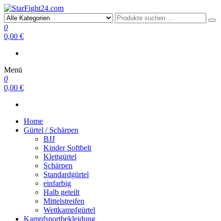
StarFight24.com
Kampfsportartikel
0
0,00 €
Menü
0
0,00 €
Home
Gürtel / Schärpen
BJJ
Kinder Softbelt
Klettgürtel
Schärpen
Standardgürtel
einfarbig
Halb geteilt
Mittelstreifen
Wettkampfgürtel
Kampfsportbekleidung