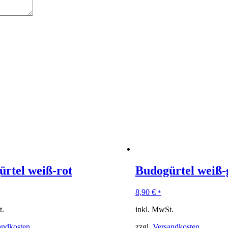
rtel weiß-rot
Budogürtel weiß-
8,90
€
*
t.
inkl. MwSt.
andkosten
zzgl.
Versandkosten