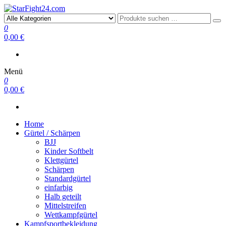
StarFight24.com
Kampfsportartikel
0
0,00 €
Menü
0
0,00 €
Home
Gürtel / Schärpen
BJJ
Kinder Softbelt
Klettgürtel
Schärpen
Standardgürtel
einfarbig
Halb geteilt
Mittelstreifen
Wettkampfgürtel
Kampfsportbekleidung