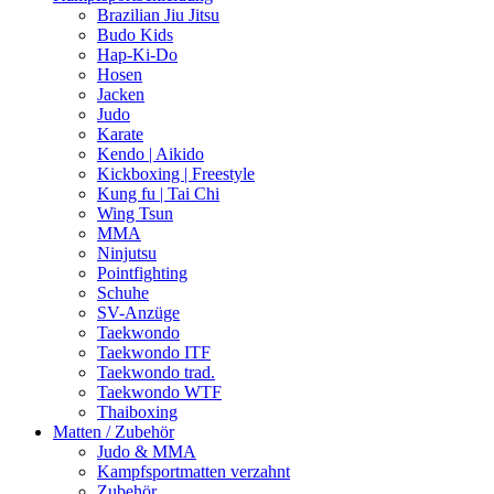
Brazilian Jiu Jitsu
Budo Kids
Hap-Ki-Do
Hosen
Jacken
Judo
Karate
Kendo | Aikido
Kickboxing | Freestyle
Kung fu | Tai Chi
Wing Tsun
MMA
Ninjutsu
Pointfighting
Schuhe
SV-Anzüge
Taekwondo
Taekwondo ITF
Taekwondo trad.
Taekwondo WTF
Thaiboxing
Matten / Zubehör
Judo & MMA
Kampfsportmatten verzahnt
Zubehör