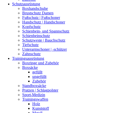
Schutzausrüstung
Boxhandschuhe
Brustschutz Damen
Fußschutz | Fußschoner
Handschutz | Handschoner
Kopfschutz
Schienbein- und Spannschutz
Schienbeinschutz
Schutzweste | Bauchschutz
Tiefschutz
Unterarmschoner | -schützer
Zahnschutz
Trainingsausrüstung
Boxringe und Zubehör
Boxsäcke
gefüllt
ungefüllt
Zubehör
Standboxsäcke
Pratzen | Schlagpolster
Sport-Medizin
Trainingswaffen
Holz
Kunststoff
Metall