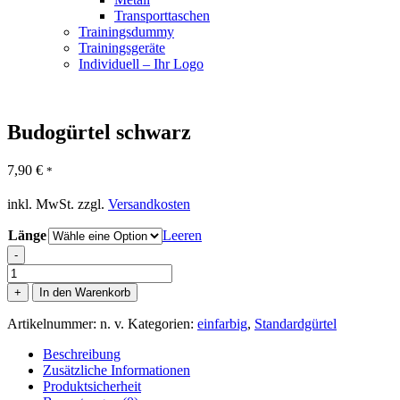
Transporttaschen
Trainingsdummy
Trainingsgeräte
Individuell – Ihr Logo
Budogürtel schwarz
7,90
€
*
inkl. MwSt.
zzgl.
Versandkosten
Länge
Leeren
-
Budogürtel
schwarz
+
In den Warenkorb
Menge
Artikelnummer:
n. v.
Kategorien:
einfarbig
,
Standardgürtel
Beschreibung
Zusätzliche Informationen
Produktsicherheit