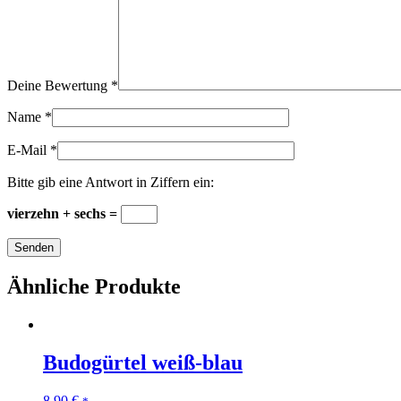
Deine Bewertung
*
Name
*
E-Mail
*
Bitte gib eine Antwort in Ziffern ein:
vierzehn + sechs =
Ähnliche Produkte
Budogürtel weiß-blau
8,90
€