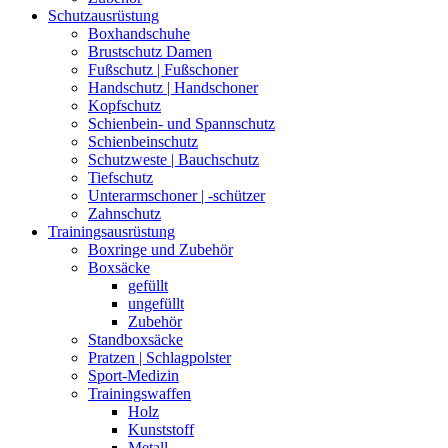
Schutzausrüstung
Boxhandschuhe
Brustschutz Damen
Fußschutz | Fußschoner
Handschutz | Handschoner
Kopfschutz
Schienbein- und Spannschutz
Schienbeinschutz
Schutzweste | Bauchschutz
Tiefschutz
Unterarmschoner | -schützer
Zahnschutz
Trainingsausrüstung
Boxringe und Zubehör
Boxsäcke
gefüllt
ungefüllt
Zubehör
Standboxsäcke
Pratzen | Schlagpolster
Sport-Medizin
Trainingswaffen
Holz
Kunststoff
Metall