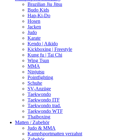
Brazilian Jiu Jitsu
Budo Kids
Hap-Ki-Do
Hosen
Jacken
Judo
Karate
Kendo | Aikido
Kickboxing | Freestyle
Kung fu | Tai Chi
Wing Tsun
MMA
Ninjutsu
Pointfighting
Schuhe
SV-Anzüge
Taekwondo
Taekwondo ITF
Taekwondo trad.
Taekwondo WTF
Thaiboxing
Matten / Zubehör
Judo & MMA
Kampfsportmatten verzahnt
Zubehör