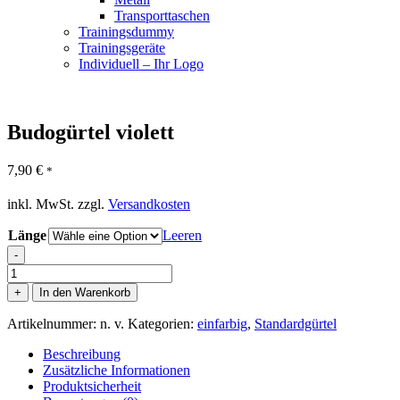
Transporttaschen
Trainingsdummy
Trainingsgeräte
Individuell – Ihr Logo
Budogürtel violett
7,90
€
*
inkl. MwSt.
zzgl.
Versandkosten
Länge
Leeren
-
Budogürtel
violett
+
In den Warenkorb
Menge
Artikelnummer:
n. v.
Kategorien:
einfarbig
,
Standardgürtel
Beschreibung
Zusätzliche Informationen
Produktsicherheit