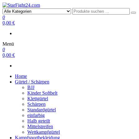
StarFight24.com
Kampfsportartikel
0
0,00 €
Menü
0
0,00 €
Home
Gürtel / Schärpen
BJJ
Kinder Softbelt
Klettgürtel
Schärpen
Standardgürtel
einfarbig
Halb geteilt
Mittelstreifen
Wettkampfgürtel
Kampfsportbekleidung