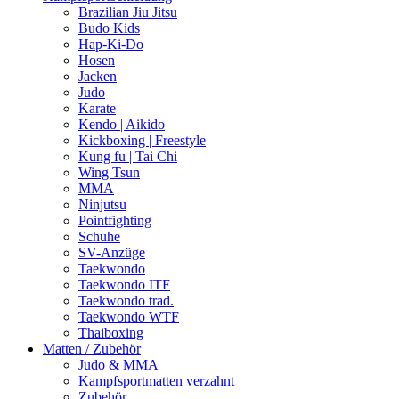
Brazilian Jiu Jitsu
Budo Kids
Hap-Ki-Do
Hosen
Jacken
Judo
Karate
Kendo | Aikido
Kickboxing | Freestyle
Kung fu | Tai Chi
Wing Tsun
MMA
Ninjutsu
Pointfighting
Schuhe
SV-Anzüge
Taekwondo
Taekwondo ITF
Taekwondo trad.
Taekwondo WTF
Thaiboxing
Matten / Zubehör
Judo & MMA
Kampfsportmatten verzahnt
Zubehör