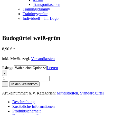
Transporttaschen
Trainingsdummy
Trainingsgeräte
Individuell – Ihr Logo
Budogürtel weiß-grün
8,90
€
*
inkl. MwSt.
zzgl.
Versandkosten
Länge
Leeren
-
Budogürtel
weiß-
+
In den Warenkorb
grün
Menge
Artikelnummer:
n. v.
Kategorien:
Mittelstreifen
,
Standardgürtel
Beschreibung
Zusätzliche Informationen
Produktsicherheit