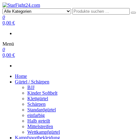
StarFight24.com
Kampfsportartikel
0
0,00 €
Menü
0
0,00 €
Home
Gürtel / Schärpen
BJJ
Kinder Softbelt
Klettgürtel
Schärpen
Standardgürtel
einfarbig
Halb geteilt
Mittelstreifen
Wettkampfgürtel
Kampfsportbekleidung