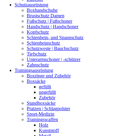
Schutzausrüstung
Boxhandschuhe
Brustschutz Damen
Fußschutz | Fußschoner
Handschutz | Handschoner
Kopfschutz
Schienbein- und Spannschutz
Schienbeinschutz
Schutzweste | Bauchschutz
Tiefschutz
Unterarmschoner | -schützer
Zahnschutz
Trainingsausrüstung
Boxringe und Zubehör
Boxsäcke
gefüllt
ungefüllt
Zubehör
Standboxsäcke
Pratzen | Schlagpolster
Sport-Medizin
Trainingswaffen
Holz
Kunststoff
Metall