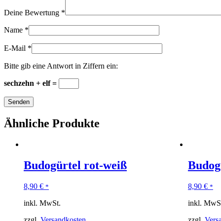
Deine Bewertung
*
Name
*
E-Mail
*
Bitte gib eine Antwort in Ziffern ein:
sechzehn + elf =
Ähnliche Produkte
Budogürtel rot-weiß
Budogü
8,90
€
8,90
€
*
*
inkl. MwSt.
inkl. MwS
zzgl.
Versandkosten
zzgl.
Vers