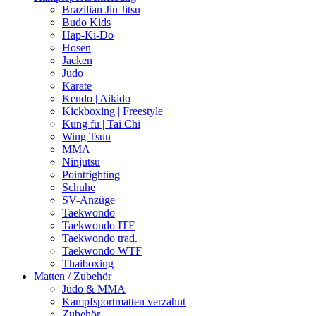
Brazilian Jiu Jitsu
Budo Kids
Hap-Ki-Do
Hosen
Jacken
Judo
Karate
Kendo | Aikido
Kickboxing | Freestyle
Kung fu | Tai Chi
Wing Tsun
MMA
Ninjutsu
Pointfighting
Schuhe
SV-Anzüge
Taekwondo
Taekwondo ITF
Taekwondo trad.
Taekwondo WTF
Thaiboxing
Matten / Zubehör
Judo & MMA
Kampfsportmatten verzahnt
Zubehör