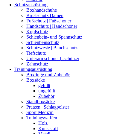
Schutzausrüstung
Boxhandschuhe
Brustschutz Damen
Fußschutz | Fußschoner
Handschutz | Handschoner
Kopfschutz
Schienbein- und Spannschutz
Schienbeinschutz
Schutzweste | Bauchschutz
Tiefschutz
Unterarmschoner | -schützer
Zahnschutz
Trainingsausrüstung
Boxringe und Zubehör
Boxsäcke
gefüllt
ungefüllt
Zubehör
Standboxsäcke
Pratzen | Schlagpolster
Sport-Medizin
Trainingswaffen
Holz
Kunststoff
Metall