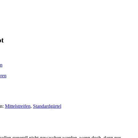
ot
en
ren
en:
Mittelstreifen
,
Standardgürtel
l sollen generell nicht gewaschen werden, wenn doch, dann nur