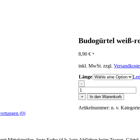
Budogürtel weiß-r
8,90
€
*
inkl. MwSt.
zzgl.
Versandkost
Länge
Lee
-
Budogürtel
weiß-
+
In den Warenkorb
rot
Menge
Artikelnummer:
n. v.
Kategori
ertungen (0)
t Mittelstreifen, feste Farbe (d.h. kein Abfärben beim Tragen, Gürte