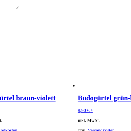
rtel braun-violett
Budogürtel grün-
8,90
€
*
t.
inkl. MwSt.
andkosten
zzgl.
Versandkosten