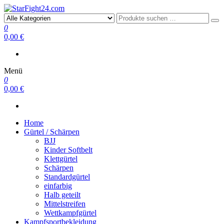
StarFight24.com
Kampfsportartikel
0
0,00 €
Menü
0
0,00 €
Home
Gürtel / Schärpen
BJJ
Kinder Softbelt
Klettgürtel
Schärpen
Standardgürtel
einfarbig
Halb geteilt
Mittelstreifen
Wettkampfgürtel
Kampfsportbekleidung