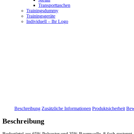
Transporttaschen
Trainingsdummy
Trainingsgeräte
Individuell – Ihr Logo
Beschreibung
Zusätzliche Informationen
Produktsicherheit
Bew
Beschreibung
Budogürtel aus 65% Polyester und 35% Baumwolle, 8-fach gesteppt, mi