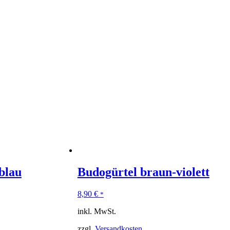
blau
Budogürtel braun-violett
8,90
€
*
inkl. MwSt.
zzgl.
Versandkosten