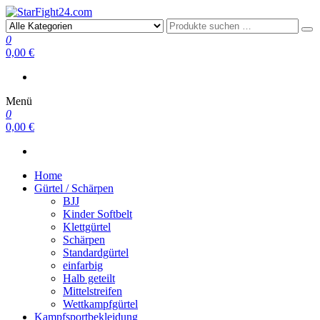
StarFight24.com
Kampfsportartikel
0
0,00 €
Menü
0
0,00 €
Home
Gürtel / Schärpen
BJJ
Kinder Softbelt
Klettgürtel
Schärpen
Standardgürtel
einfarbig
Halb geteilt
Mittelstreifen
Wettkampfgürtel
Kampfsportbekleidung