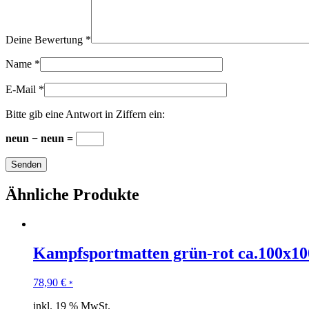
Deine Bewertung
*
Name
*
E-Mail
*
Bitte gib eine Antwort in Ziffern ein:
neun − neun =
Ähnliche Produkte
Kampfsportmatten grün-rot ca.100x1
78,90
€
*
inkl. 19 % MwSt.