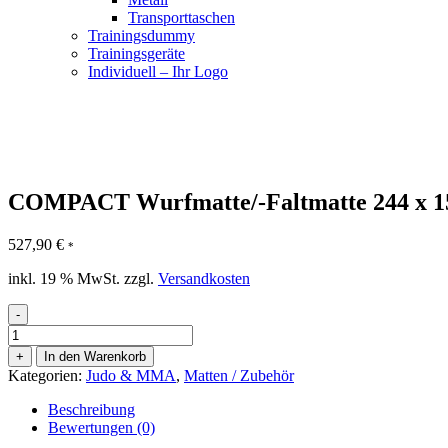
Transporttaschen
Trainingsdummy
Trainingsgeräte
Individuell – Ihr Logo
COMPACT Wurfmatte/-Faltmatte 244 x 15
527,90
€
*
inkl. 19 % MwSt.
zzgl.
Versandkosten
-
COMPACT
Wurfmatte/-
+
In den Warenkorb
Faltmatte
Kategorien:
Judo & MMA
,
Matten / Zubehör
244
x
Beschreibung
150
Bewertungen (0)
cm,