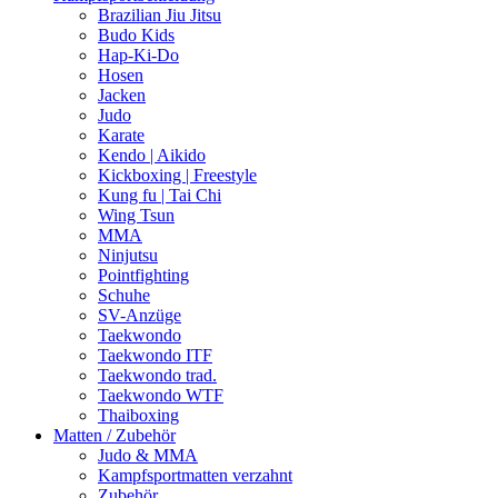
Brazilian Jiu Jitsu
Budo Kids
Hap-Ki-Do
Hosen
Jacken
Judo
Karate
Kendo | Aikido
Kickboxing | Freestyle
Kung fu | Tai Chi
Wing Tsun
MMA
Ninjutsu
Pointfighting
Schuhe
SV-Anzüge
Taekwondo
Taekwondo ITF
Taekwondo trad.
Taekwondo WTF
Thaiboxing
Matten / Zubehör
Judo & MMA
Kampfsportmatten verzahnt
Zubehör