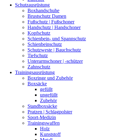
Schutzausrüstung
Boxhandschuhe
Brustschutz Damen
Fußschutz | Fußschoner
Handschutz | Handschoner
Kopfschutz
Schienbein- und Spannschutz
Schienbeinschutz
Schutzweste | Bauchschutz
Tiefschutz
Unterarmschoner | -schützer
Zahnschutz
Trainingsausrüstung
Boxringe und Zubehör
Boxsäcke
gefüllt
ungefüllt
Zubehör
Standboxsäcke
Pratzen | Schlagpolster
Sport-Medizin
Trainingswaffen
Holz
Kunststoff
Metall