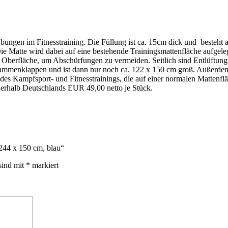
Übungen im Fitnesstraining. Die Füllung ist ca. 15cm dick und besteht
ie Matte wird dabei auf eine bestehende Trainingsmattenfläche aufgele
r Oberfläche, um Abschürfungen zu vermeiden. Seitlich sind Entlüftungs
ammenklappen und ist dann nur noch ca. 122 x 150 cm groß. Außerdem ha
 des Kampfsport- und Fitnesstrainings, die auf einer normalen Mattenfl
nerhalb Deutschlands EUR 49,00 netto je Stück.
244 x 150 cm, blau“
sind mit
*
markiert