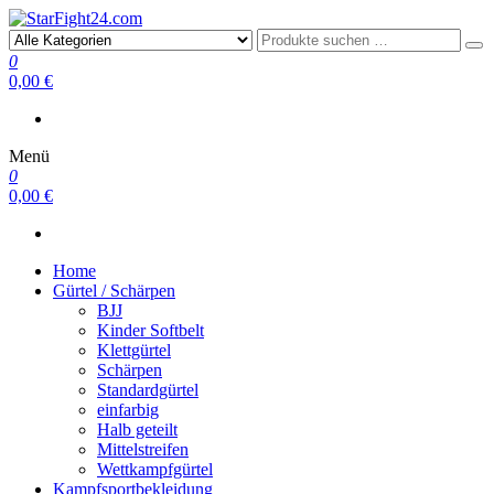
StarFight24.com
Kampfsportartikel
0
0,00 €
Menü
0
0,00 €
Home
Gürtel / Schärpen
BJJ
Kinder Softbelt
Klettgürtel
Schärpen
Standardgürtel
einfarbig
Halb geteilt
Mittelstreifen
Wettkampfgürtel
Kampfsportbekleidung