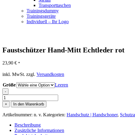
Transporttaschen
Trainingsdummy
Trainingsgeräte
Individuell – Ihr Logo
Faustschützer Hand-Mitt Echtleder rot
23,90
€
*
inkl. MwSt.
zzgl.
Versandkosten
Größe
Leeren
-
Faustschützer
Hand-
+
In den Warenkorb
Mitt
Echtleder
Artikelnummer:
n. v.
Kategorien:
Handschutz | Handschoner
,
Schutza
rot
Menge
Beschreibung
Zusätzliche Informationen