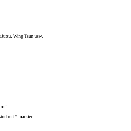
JuJutsu, Wing Tsun usw.
 rot“
sind mit
*
markiert