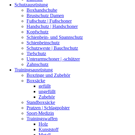
Schutzausrüstung
Boxhandschuhe
Brustschutz Damen
Fußschutz | Fußschoner
Handschutz | Handschoner
Kopfschutz
Schienbein- und Spannschutz
Schienbeinschutz
Schutzweste | Bauchschutz
Tiefschutz
Unterarmschoner | -schützer
Zahnschutz
Trainingsausrüstung
Boxringe und Zubehör
Boxsäcke
gefüllt
ungefüllt
Zubehör
Standboxsäcke
Pratzen | Schlagpolster
Sport-Medizin
Trainingswaffen
Holz
Kunststoff
Metall