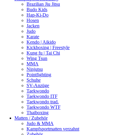
Brazilian Jiu Jitsu
Budo Kids
Hap-Ki-Do
Hosen
Jacken
Judo
Karate
Kendo | Aikido
Kickboxing | Freestyle
Kung fu | Tai Chi
Wing Tsun
MMA
Ninjutsu
Pointfighting
Schuhe
SV-Anzüge
Taekwondo
Taekwondo ITF
Taekwondo trad.
Taekwondo WTF
Thaiboxing
Matten / Zubehör
Judo & MMA
Kampfsportmatten verzahnt
Zubehör