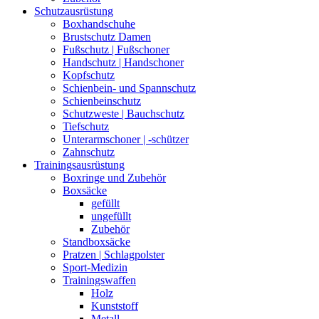
Schutzausrüstung
Boxhandschuhe
Brustschutz Damen
Fußschutz | Fußschoner
Handschutz | Handschoner
Kopfschutz
Schienbein- und Spannschutz
Schienbeinschutz
Schutzweste | Bauchschutz
Tiefschutz
Unterarmschoner | -schützer
Zahnschutz
Trainingsausrüstung
Boxringe und Zubehör
Boxsäcke
gefüllt
ungefüllt
Zubehör
Standboxsäcke
Pratzen | Schlagpolster
Sport-Medizin
Trainingswaffen
Holz
Kunststoff
Metall