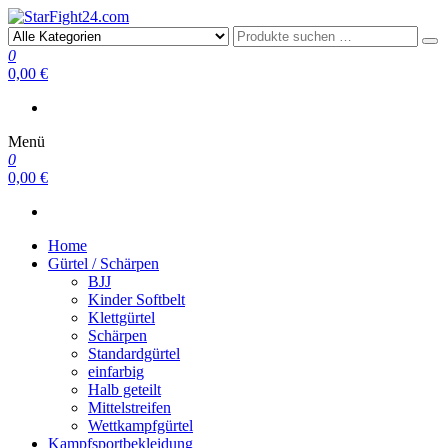
StarFight24.com
Kampfsportartikel
0
0,00 €
Menü
0
0,00 €
Home
Gürtel / Schärpen
BJJ
Kinder Softbelt
Klettgürtel
Schärpen
Standardgürtel
einfarbig
Halb geteilt
Mittelstreifen
Wettkampfgürtel
Kampfsportbekleidung