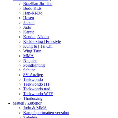
Brazilian Jiu Jitsu
Budo Kids
Hap-Ki-Do
Hosen
Jacken
Judo
Karate
Kendo | Aikido
Kickboxing | Freestyle
Kung fu | Tai Chi
Wing Tsun
MMA
Ninjutsu
Pointfighting
Schuhe
SV-Anzüge
Taekwondo
Taekwondo ITF
Taekwondo trad.
Taekwondo WTF
Thaiboxing
Matten / Zubehör
Judo & MMA
Kampfsportmatten verzahnt
Zubehör