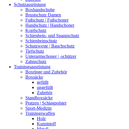
Schutzausrüstung
Boxhandschuhe
Brustschutz Damen
Fußschutz | Fußschoner
Handschutz | Handschoner
Kopfschutz
Schienbein- und Spannschutz
Schienbeinschutz
Schutzweste | Bauchschutz
Tiefschutz
Unterarmschoner | -schützer
Zahnschutz
Trainingsausrüstung
Boxringe und Zubehör
Boxsäcke
gefüllt
ungefüllt
Zubehör
Standboxsäcke
Pratzen | Schlagpolster
Sport-Medizin
Trainingswaffen
Holz
Kunststoff
Metall