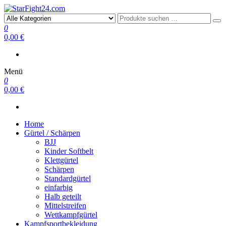
StarFight24.com
Kampfsportartikel
0
0,00 €
Menü
0
0,00 €
Home
Gürtel / Schärpen
BJJ
Kinder Softbelt
Klettgürtel
Schärpen
Standardgürtel
einfarbig
Halb geteilt
Mittelstreifen
Wettkampfgürtel
Kampfsportbekleidung