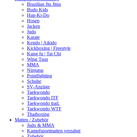
Brazilian Jiu Jitsu
Budo Kids
Hap-Ki-Do
Hosen
Jacken
Judo
Karate
Kendo | Aikido
Kickboxing | Freestyle
Kung fu | Tai Chi
Wing Tsun
MMA
Ninjutsu
Pointfighting
Schuhe
SV-Anzüge
Taekwondo
Taekwondo ITF
Taekwondo trad.
Taekwondo WTF
Thaiboxing
Matten / Zubehör
Judo & MMA
Kampfsportmatten verzahnt
Zubehör