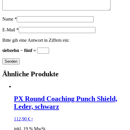
Name
*
E-Mail
*
Bitte gib eine Antwort in Ziffern ein:
siebzehn − fünf =
Ähnliche Produkte
PX Round Coaching Punch Shield,
Leder, schwarz
112,90
€
*
inkl. 19 % MwSt.