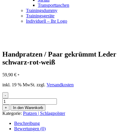
Transporttaschen
Trainingsdummy
Trainingsgeräte
Individuell – Ihr Logo
Handpratzen / Paar gekrümmt Leder
schwarz-rot-weiß
59,90
€
*
inkl. 19 % MwSt.
zzgl.
Versandkosten
-
Handpratzen
/
+
In den Warenkorb
Paar
Kategorie:
Pratzen | Schlagpolster
gekrümmt
Leder
Beschreibung
schwarz-
Bewertungen (0)