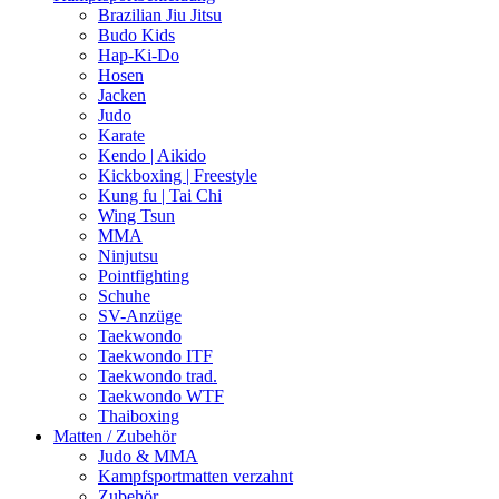
Brazilian Jiu Jitsu
Budo Kids
Hap-Ki-Do
Hosen
Jacken
Judo
Karate
Kendo | Aikido
Kickboxing | Freestyle
Kung fu | Tai Chi
Wing Tsun
MMA
Ninjutsu
Pointfighting
Schuhe
SV-Anzüge
Taekwondo
Taekwondo ITF
Taekwondo trad.
Taekwondo WTF
Thaiboxing
Matten / Zubehör
Judo & MMA
Kampfsportmatten verzahnt
Zubehör