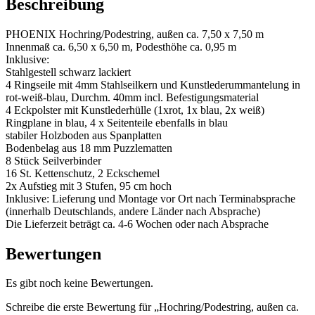
Beschreibung
Menge
PHOENIX Hochring/Podestring, außen ca. 7,50 x 7,50 m
Innenmaß ca. 6,50 x 6,50 m, Podesthöhe ca. 0,95 m
Inklusive:
Stahlgestell schwarz lackiert
4 Ringseile mit 4mm Stahlseilkern und Kunstlederummantelung in
rot-weiß-blau, Durchm. 40mm incl. Befestigungsmaterial
4 Eckpolster mit Kunstlederhülle (1xrot, 1x blau, 2x weiß)
Ringplane in blau, 4 x Seitenteile ebenfalls in blau
stabiler Holzboden aus Spanplatten
Bodenbelag aus 18 mm Puzzlematten
8 Stück Seilverbinder
16 St. Kettenschutz, 2 Eckschemel
2x Aufstieg mit 3 Stufen, 95 cm hoch
Inklusive: Lieferung und Montage vor Ort nach Terminabsprache
(innerhalb Deutschlands, andere Länder nach Absprache)
Die Lieferzeit beträgt ca. 4-6 Wochen oder nach Absprache
Bewertungen
Es gibt noch keine Bewertungen.
Schreibe die erste Bewertung für „Hochring/Podestring, außen ca.