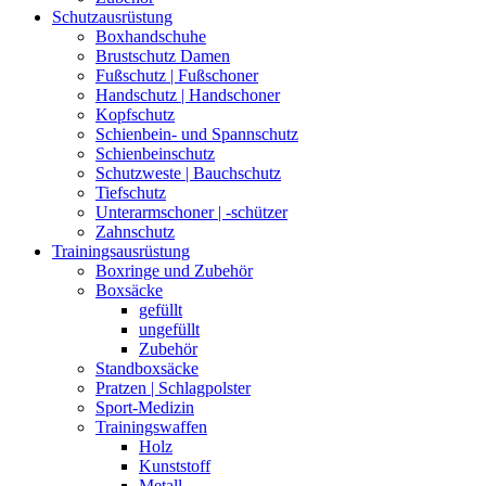
Schutzausrüstung
Boxhandschuhe
Brustschutz Damen
Fußschutz | Fußschoner
Handschutz | Handschoner
Kopfschutz
Schienbein- und Spannschutz
Schienbeinschutz
Schutzweste | Bauchschutz
Tiefschutz
Unterarmschoner | -schützer
Zahnschutz
Trainingsausrüstung
Boxringe und Zubehör
Boxsäcke
gefüllt
ungefüllt
Zubehör
Standboxsäcke
Pratzen | Schlagpolster
Sport-Medizin
Trainingswaffen
Holz
Kunststoff
Metall