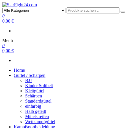
StarFight24.com
Kampfsportartikel
0
0,00 €
Menü
0
0,00 €
Home
Gürtel / Schärpen
BJJ
Kinder Softbelt
Klettgürtel
Schärpen
Standardgürtel
einfarbig
Halb geteilt
Mittelstreifen
Wettkampfgürtel
Kampfsportbekleidung