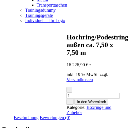
Transporttaschen
Trainingsdummy
Trainingsgeräte
Individuell – Ihr Logo
Hochring/Podestring
außen ca. 7,50 x
7,50 m
16.226,90
€
*
inkl. 19 % MwSt.
zzgl.
Versandkosten
-
Hochring/Podestring,
außen
+
In den Warenkorb
ca.
Kategorie:
Boxringe und
7,50
Zubehör
x
Beschreibung
Bewertungen (0)
7,50
m