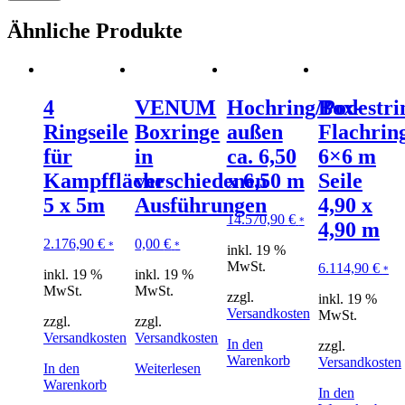
Ähnliche Produkte
4
VENUM
Hochring/Podestri
Box-
Ringseile
Boxringe
außen
Flachrin
für
in
ca. 6,50
6×6 m
Kampffläche
verschiedenen
x 6,50 m
Seile
5 x 5m
Ausführungen
4,90 x
14.570,90
€
*
4,90 m
2.176,90
€
0,00
€
*
*
inkl. 19 %
MwSt.
6.114,90
€
*
inkl. 19 %
inkl. 19 %
MwSt.
MwSt.
zzgl.
inkl. 19 %
Versandkosten
MwSt.
zzgl.
zzgl.
Versandkosten
Versandkosten
In den
zzgl.
Warenkorb
Versandkosten
In den
Weiterlesen
Warenkorb
In den