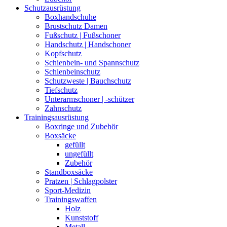
Schutzausrüstung
Boxhandschuhe
Brustschutz Damen
Fußschutz | Fußschoner
Handschutz | Handschoner
Kopfschutz
Schienbein- und Spannschutz
Schienbeinschutz
Schutzweste | Bauchschutz
Tiefschutz
Unterarmschoner | -schützer
Zahnschutz
Trainingsausrüstung
Boxringe und Zubehör
Boxsäcke
gefüllt
ungefüllt
Zubehör
Standboxsäcke
Pratzen | Schlagpolster
Sport-Medizin
Trainingswaffen
Holz
Kunststoff
Metall