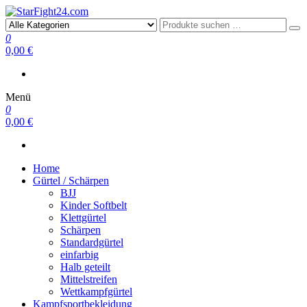
StarFight24.com
Kampfsportartikel
0
0,00 €
Menü
0
0,00 €
Home
Gürtel / Schärpen
BJJ
Kinder Softbelt
Klettgürtel
Schärpen
Standardgürtel
einfarbig
Halb geteilt
Mittelstreifen
Wettkampfgürtel
Kampfsportbekleidung