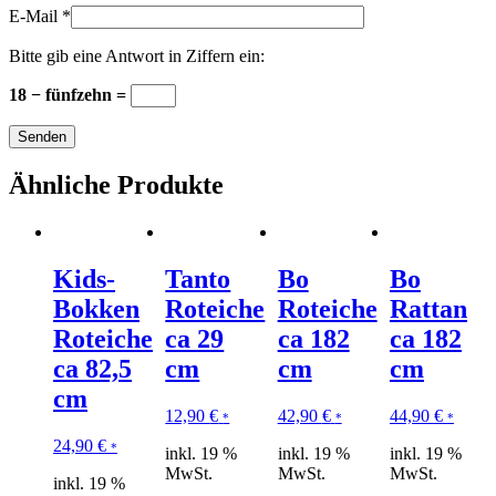
E-Mail
*
Bitte gib eine Antwort in Ziffern ein:
18 − fünfzehn =
Ähnliche Produkte
Kids-
Tanto
Bo
Bo
Bokken
Roteiche
Roteiche
Rattan
Roteiche
ca 29
ca 182
ca 182
ca 82,5
cm
cm
cm
cm
12,90
€
42,90
€
44,90
€
*
*
*
24,90
€
*
inkl. 19 %
inkl. 19 %
inkl. 19 %
MwSt.
MwSt.
MwSt.
inkl. 19 %