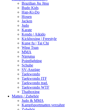
Brazilian Jiu Jitsu
Budo Kids
Hap-Ki-Do
Hosen
Jacken
Judo
Karate
Kendo | Aikido
Kickboxing | Freestyle
Kung fu | Tai Chi
Wing Tsun
MMA
Ninjutsu
Pointfighting
Schuhe
SV-Anzüge
Taekwondo
Taekwondo ITF
Taekwondo trad.
Taekwondo WTF
Thaiboxing
Matten / Zubehör
Judo & MMA
Kampfsportmatten verzahnt
Zubehör