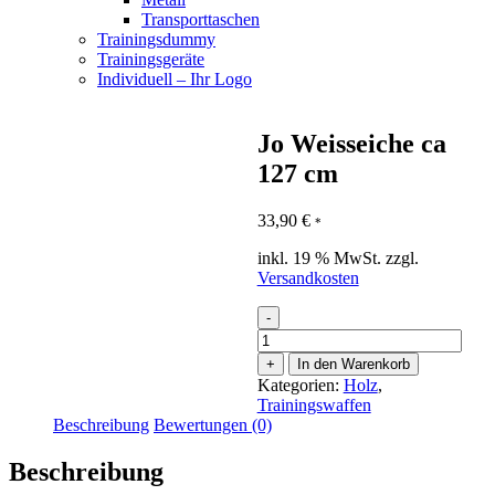
Transporttaschen
Trainingsdummy
Trainingsgeräte
Individuell – Ihr Logo
Jo Weisseiche ca
127 cm
33,90
€
*
inkl. 19 % MwSt.
zzgl.
Versandkosten
-
Jo
Weisseiche
+
In den Warenkorb
ca
Kategorien:
Holz
,
127
Trainingswaffen
cm
Beschreibung
Bewertungen (0)
Menge
Beschreibung