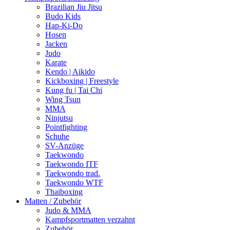
Brazilian Jiu Jitsu
Budo Kids
Hap-Ki-Do
Hosen
Jacken
Judo
Karate
Kendo | Aikido
Kickboxing | Freestyle
Kung fu | Tai Chi
Wing Tsun
MMA
Ninjutsu
Pointfighting
Schuhe
SV-Anzüge
Taekwondo
Taekwondo ITF
Taekwondo trad.
Taekwondo WTF
Thaiboxing
Matten / Zubehör
Judo & MMA
Kampfsportmatten verzahnt
Zubehör