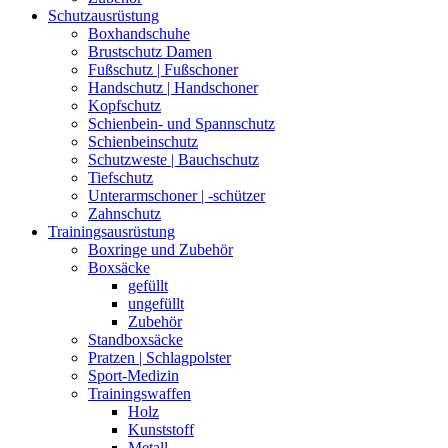
Schutzausrüstung
Boxhandschuhe
Brustschutz Damen
Fußschutz | Fußschoner
Handschutz | Handschoner
Kopfschutz
Schienbein- und Spannschutz
Schienbeinschutz
Schutzweste | Bauchschutz
Tiefschutz
Unterarmschoner | -schützer
Zahnschutz
Trainingsausrüstung
Boxringe und Zubehör
Boxsäcke
gefüllt
ungefüllt
Zubehör
Standboxsäcke
Pratzen | Schlagpolster
Sport-Medizin
Trainingswaffen
Holz
Kunststoff
Metall