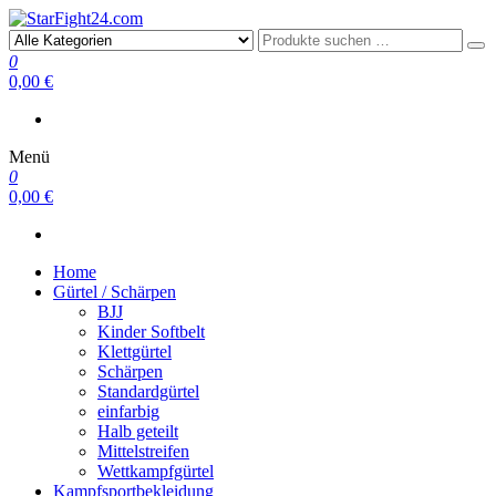
StarFight24.com
Kampfsportartikel
0
0,00 €
Menü
0
0,00 €
Home
Gürtel / Schärpen
BJJ
Kinder Softbelt
Klettgürtel
Schärpen
Standardgürtel
einfarbig
Halb geteilt
Mittelstreifen
Wettkampfgürtel
Kampfsportbekleidung