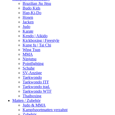
Brazilian Jiu Jitsu
Budo Kids
Hap-Ki-Do
Hosen
Jacken
Judo
Karate
Kendo | Aikido
Kickboxing | Freestyle
Kung fu | Tai Chi
Wing Tsun
MMA
Ninjutsu
Pointfighting
Schuhe
SV-Anzüge
Taekwondo
Taekwondo ITF
Taekwondo trad.
Taekwondo WTF
Thaiboxing
Matten / Zubehör
Judo & MMA
Kampfsportmatten verzahnt
Zubehör