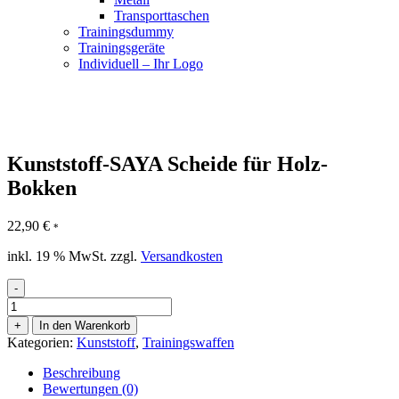
Transporttaschen
Trainingsdummy
Trainingsgeräte
Individuell – Ihr Logo
Kunststoff-SAYA Scheide für Holz-
Bokken
22,90
€
*
inkl. 19 % MwSt.
zzgl.
Versandkosten
-
Kunststoff-
SAYA
+
In den Warenkorb
Scheide
Kategorien:
Kunststoff
,
Trainingswaffen
für
Holz-
Beschreibung
Bokken
Bewertungen (0)