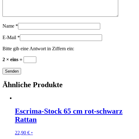
Name
*
E-Mail
*
Bitte gib eine Antwort in Ziffern ein:
2 × eins =
Ähnliche Produkte
Escrima-Stock 65 cm rot-schwarz
Rattan
22,90
€
*