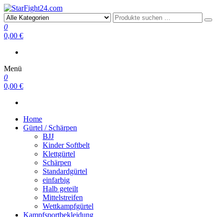
StarFight24.com
Kampfsportartikel
0
0,00 €
Menü
0
0,00 €
Home
Gürtel / Schärpen
BJJ
Kinder Softbelt
Klettgürtel
Schärpen
Standardgürtel
einfarbig
Halb geteilt
Mittelstreifen
Wettkampfgürtel
Kampfsportbekleidung