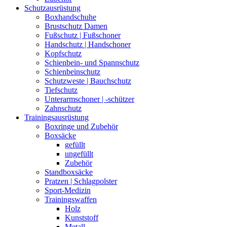
Schutzausrüstung
Boxhandschuhe
Brustschutz Damen
Fußschutz | Fußschoner
Handschutz | Handschoner
Kopfschutz
Schienbein- und Spannschutz
Schienbeinschutz
Schutzweste | Bauchschutz
Tiefschutz
Unterarmschoner | -schützer
Zahnschutz
Trainingsausrüstung
Boxringe und Zubehör
Boxsäcke
gefüllt
ungefüllt
Zubehör
Standboxsäcke
Pratzen | Schlagpolster
Sport-Medizin
Trainingswaffen
Holz
Kunststoff
Metall