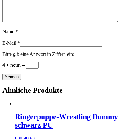
Name
*
E-Mail
*
Bitte gib eine Antwort in Ziffern ein:
4 + neun =
Ähnliche Produkte
Ringerpuppe-Wrestling Dummy
schwarz PU
638,90
€
*