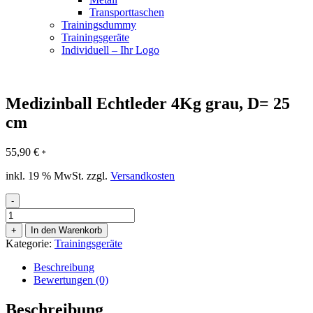
Transporttaschen
Trainingsdummy
Trainingsgeräte
Individuell – Ihr Logo
Medizinball Echtleder 4Kg grau, D= 25
cm
55,90
€
*
inkl. 19 % MwSt.
zzgl.
Versandkosten
-
Medizinball
Echtleder
+
In den Warenkorb
4Kg
Kategorie:
Trainingsgeräte
grau,
D=
Beschreibung
25
Bewertungen (0)
cm
Menge
Beschreibung