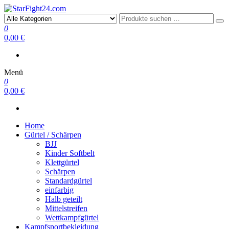
StarFight24.com
Kampfsportartikel
0
0,00 €
Menü
0
0,00 €
Home
Gürtel / Schärpen
BJJ
Kinder Softbelt
Klettgürtel
Schärpen
Standardgürtel
einfarbig
Halb geteilt
Mittelstreifen
Wettkampfgürtel
Kampfsportbekleidung