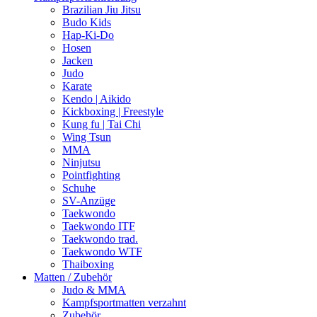
Brazilian Jiu Jitsu
Budo Kids
Hap-Ki-Do
Hosen
Jacken
Judo
Karate
Kendo | Aikido
Kickboxing | Freestyle
Kung fu | Tai Chi
Wing Tsun
MMA
Ninjutsu
Pointfighting
Schuhe
SV-Anzüge
Taekwondo
Taekwondo ITF
Taekwondo trad.
Taekwondo WTF
Thaiboxing
Matten / Zubehör
Judo & MMA
Kampfsportmatten verzahnt
Zubehör