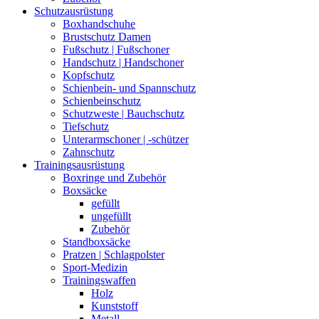
Schutzausrüstung
Boxhandschuhe
Brustschutz Damen
Fußschutz | Fußschoner
Handschutz | Handschoner
Kopfschutz
Schienbein- und Spannschutz
Schienbeinschutz
Schutzweste | Bauchschutz
Tiefschutz
Unterarmschoner | -schützer
Zahnschutz
Trainingsausrüstung
Boxringe und Zubehör
Boxsäcke
gefüllt
ungefüllt
Zubehör
Standboxsäcke
Pratzen | Schlagpolster
Sport-Medizin
Trainingswaffen
Holz
Kunststoff
Metall