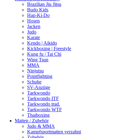
Brazilian Jiu Jitsu
Budo Kids
Hap-Ki-Do
Hosen
Jacken
Judo
Karate
Kendo | Aikido
Kickboxing | Freestyle
Kung fu | Tai Chi
Wing Tsun
MMA
Ninjutsu
Pointfighting
Schuhe
SV-Anzüge
Taekwondo
Taekwondo ITF
Taekwondo trad.
Taekwondo WTF
Thaiboxing
Matten / Zubehör
Judo & MMA
Kampfsportmatten verzahnt
Zubehör