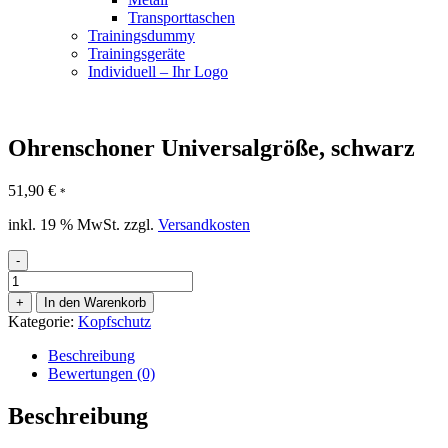
Transporttaschen
Trainingsdummy
Trainingsgeräte
Individuell – Ihr Logo
Ohrenschoner Universalgröße, schwarz
51,90
€
*
inkl. 19 % MwSt.
zzgl.
Versandkosten
-
Ohrenschoner
Universalgröße,
+
In den Warenkorb
schwarz
Kategorie:
Kopfschutz
Menge
Beschreibung
Bewertungen (0)
Beschreibung