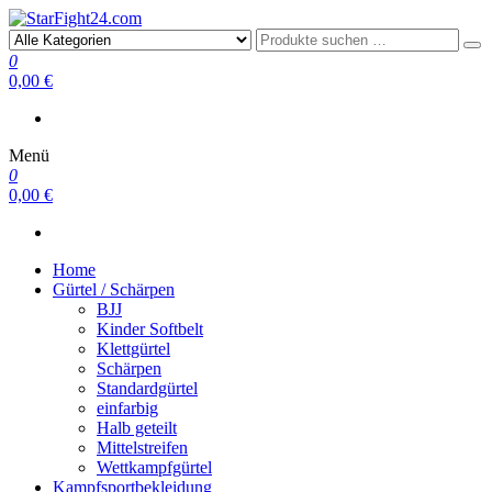
StarFight24.com
Kampfsportartikel
0
0,00 €
Menü
0
0,00 €
Home
Gürtel / Schärpen
BJJ
Kinder Softbelt
Klettgürtel
Schärpen
Standardgürtel
einfarbig
Halb geteilt
Mittelstreifen
Wettkampfgürtel
Kampfsportbekleidung