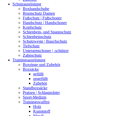
Schutzausrüstung
Boxhandschuhe
Brustschutz Damen
Fußschutz | Fußschoner
Handschutz | Handschoner
Kopfschutz
Schienbein- und Spannschutz
Schienbeinschutz
Schutzweste | Bauchschutz
Tiefschutz
Unterarmschoner | -schützer
Zahnschutz
Trainingsausrüstung
Boxringe und Zubehör
Boxsäcke
gefüllt
ungefüllt
Zubehör
Standboxsäcke
Pratzen | Schlagpolster
Sport-Medizin
Trainingswaffen
Holz
Kunststoff
Metall