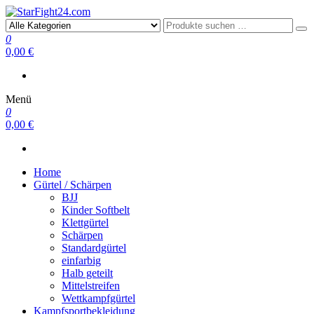
StarFight24.com
Kampfsportartikel
0
0,00 €
Menü
0
0,00 €
Home
Gürtel / Schärpen
BJJ
Kinder Softbelt
Klettgürtel
Schärpen
Standardgürtel
einfarbig
Halb geteilt
Mittelstreifen
Wettkampfgürtel
Kampfsportbekleidung