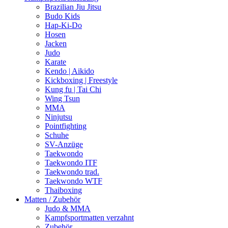
Brazilian Jiu Jitsu
Budo Kids
Hap-Ki-Do
Hosen
Jacken
Judo
Karate
Kendo | Aikido
Kickboxing | Freestyle
Kung fu | Tai Chi
Wing Tsun
MMA
Ninjutsu
Pointfighting
Schuhe
SV-Anzüge
Taekwondo
Taekwondo ITF
Taekwondo trad.
Taekwondo WTF
Thaiboxing
Matten / Zubehör
Judo & MMA
Kampfsportmatten verzahnt
Zubehör