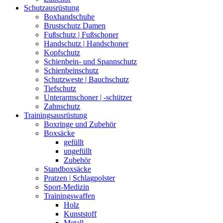
Schutzausrüstung
Boxhandschuhe
Brustschutz Damen
Fußschutz | Fußschoner
Handschutz | Handschoner
Kopfschutz
Schienbein- und Spannschutz
Schienbeinschutz
Schutzweste | Bauchschutz
Tiefschutz
Unterarmschoner | -schützer
Zahnschutz
Trainingsausrüstung
Boxringe und Zubehör
Boxsäcke
gefüllt
ungefüllt
Zubehör
Standboxsäcke
Pratzen | Schlagpolster
Sport-Medizin
Trainingswaffen
Holz
Kunststoff
Metall