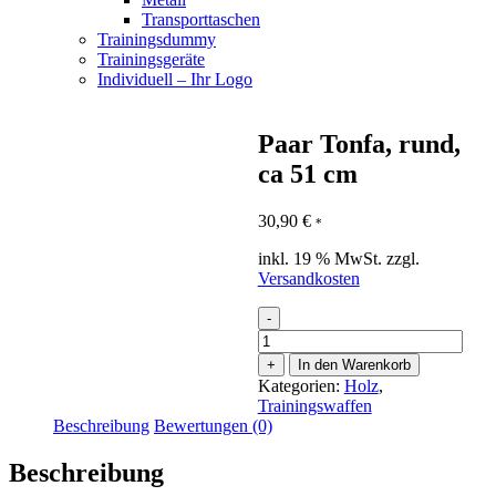
Transporttaschen
Trainingsdummy
Trainingsgeräte
Individuell – Ihr Logo
Paar Tonfa, rund,
ca 51 cm
30,90
€
*
inkl. 19 % MwSt.
zzgl.
Versandkosten
-
Paar
Tonfa,
+
In den Warenkorb
rund,
Kategorien:
Holz
,
ca
Trainingswaffen
51
Beschreibung
Bewertungen (0)
cm
Menge
Beschreibung