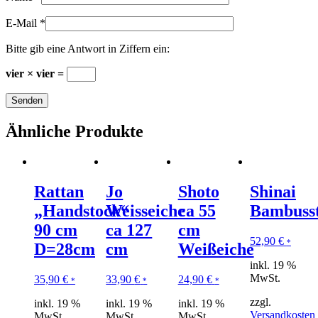
E-Mail
*
Bitte gib eine Antwort in Ziffern ein:
vier × vier =
Ähnliche Produkte
Rattan
Jo
Shoto
Shinai
„Handstock“
Weisseiche
ca 55
Bambusst
90 cm
ca 127
cm
52,90
€
*
D=28cm
cm
Weißeiche
inkl. 19 %
MwSt.
35,90
€
33,90
€
24,90
€
*
*
*
zzgl.
inkl. 19 %
inkl. 19 %
inkl. 19 %
Versandkosten
MwSt.
MwSt.
MwSt.