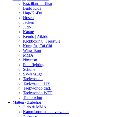
Brazilian Jiu Jitsu
Budo Kids
Hap-Ki-Do
Hosen
Jacken
Judo
Karate
Kendo | Aikido
Kickboxing | Freestyle
Kung fu | Tai Chi
Wing Tsun
MMA
Ninjutsu
Pointfighting
Schuhe
SV-Anzüge
Taekwondo
Taekwondo ITF
Taekwondo trad.
Taekwondo WTF
Thaiboxing
Matten / Zubehör
Judo & MMA
Kampfsportmatten verzahnt
Zubehör