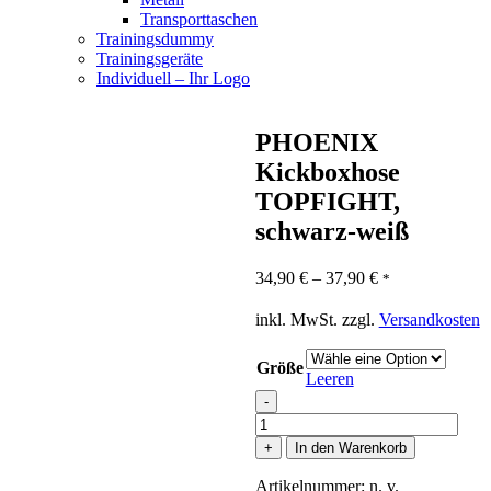
Transporttaschen
Trainingsdummy
Trainingsgeräte
Individuell – Ihr Logo
PHOENIX
Kickboxhose
TOPFIGHT,
schwarz-weiß
34,90
€
–
37,90
€
*
inkl. MwSt.
zzgl.
Versandkosten
Größe
Leeren
-
PHOENIX
Kickboxhose
+
In den Warenkorb
TOPFIGHT,
schwarz-
Artikelnummer:
n. v.