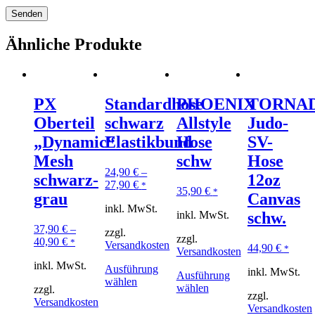
Ähnliche Produkte
PX
Standardhose
PHOENIX
TORNA
Oberteil
schwarz
Allstyle
Judo-
„Dynamic“
Elastikbund
Hose
SV-
Mesh
schw
Hose
24,90
€
–
schwarz-
12oz
27,90
€
*
35,90
€
*
grau
Canvas
inkl. MwSt.
inkl. MwSt.
schw.
37,90
€
–
zzgl.
zzgl.
40,90
€
*
Versandkosten
44,90
€
*
Versandkosten
inkl. MwSt.
Ausführung
inkl. MwSt.
Ausführung
wählen
wählen
zzgl.
zzgl.
Versandkosten
Versandkosten