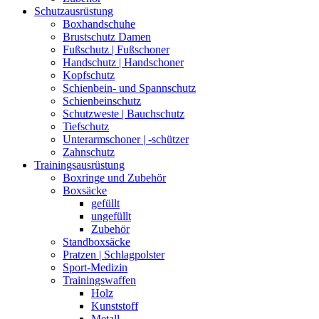
Schutzausrüstung
Boxhandschuhe
Brustschutz Damen
Fußschutz | Fußschoner
Handschutz | Handschoner
Kopfschutz
Schienbein- und Spannschutz
Schienbeinschutz
Schutzweste | Bauchschutz
Tiefschutz
Unterarmschoner | -schützer
Zahnschutz
Trainingsausrüstung
Boxringe und Zubehör
Boxsäcke
gefüllt
ungefüllt
Zubehör
Standboxsäcke
Pratzen | Schlagpolster
Sport-Medizin
Trainingswaffen
Holz
Kunststoff
Metall