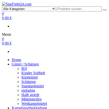
StarFight24.com
Kampfsportartikel
0
0,00 €
Menü
0
0,00 €
Home
Gürtel / Schärpen
BJJ
Kinder Softbelt
Klettgürtel
Schärpen
Standardgürtel
einfarbig
Halb geteilt
Mittelstreifen
Wettkampfgürtel
Kampfsportbekleidung