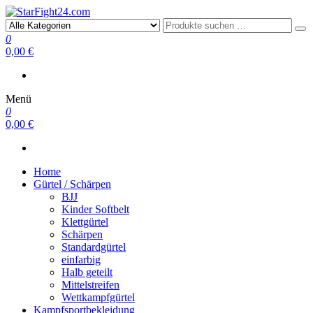
StarFight24.com
Kampfsportartikel
0
0,00 €
Menü
0
0,00 €
Home
Gürtel / Schärpen
BJJ
Kinder Softbelt
Klettgürtel
Schärpen
Standardgürtel
einfarbig
Halb geteilt
Mittelstreifen
Wettkampfgürtel
Kampfsportbekleidung