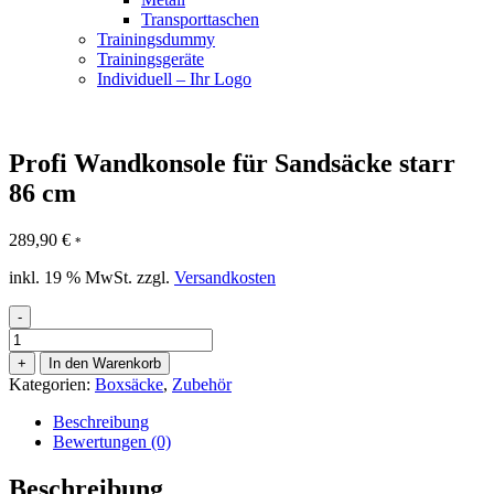
Transporttaschen
Trainingsdummy
Trainingsgeräte
Individuell – Ihr Logo
Profi Wandkonsole für Sandsäcke starr
86 cm
289,90
€
*
inkl. 19 % MwSt.
zzgl.
Versandkosten
-
Profi
Wandkonsole
+
In den Warenkorb
für
Kategorien:
Boxsäcke
,
Zubehör
Sandsäcke
starr
Beschreibung
86
Bewertungen (0)
cm
Menge
Beschreibung