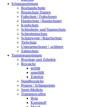
Schutzausrüstung
Boxhandschuhe
Brustschutz Damen
Fußschutz | Fußschoner
Handschutz | Handschoner
Kopfschutz
Schienbein- und Spannschutz
Schienbeinschutz
Schutzweste | Bauchschutz
Tiefschutz
Unterarmschoner | -schützer
Zahnschutz
Trainingsausrüstung
Boxringe und Zubehör
Boxsäcke
gefüllt
ungefüllt
Zubehör
Standboxsäcke
Pratzen | Schlagpolster
Sport-Medizin
Trainingswaffen
Holz
Kunststoff
Metall