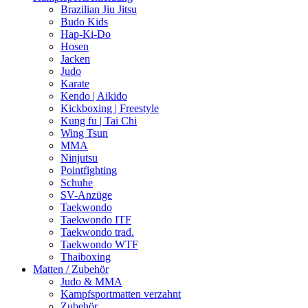
Brazilian Jiu Jitsu
Budo Kids
Hap-Ki-Do
Hosen
Jacken
Judo
Karate
Kendo | Aikido
Kickboxing | Freestyle
Kung fu | Tai Chi
Wing Tsun
MMA
Ninjutsu
Pointfighting
Schuhe
SV-Anzüge
Taekwondo
Taekwondo ITF
Taekwondo trad.
Taekwondo WTF
Thaiboxing
Matten / Zubehör
Judo & MMA
Kampfsportmatten verzahnt
Zubehör