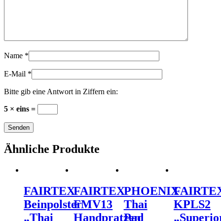
Name
*
E-Mail
*
Bitte gib eine Antwort in Ziffern ein:
5 × eins =
Ähnliche Produkte
FAIRTEX
FAIRTEX
PHOENIX
FAIRTE
Beinpolster
FMV13
Thai
KPLS2
„Thai
Handpratzen
Pad
„Superio