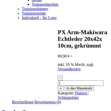
Transporttaschen
Trainingsdummy
Trainingsgeräte
Individuell – Ihr Logo
PX Arm-Makiwara
Echtleder 20x42x
10cm, gekrümmt
89,90
€
*
inkl. 19 % MwSt.
zzgl.
Versandkosten
-
PX
Arm-
+
In den Warenkorb
Makiwara
Kategorie:
Pratzen |
Echtleder
Schlagpolster
20x42x
Beschreibung
Bewertungen (0)
10cm,
gekrümmt