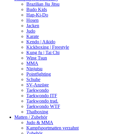
Brazilian Jiu Jitsu
Budo Kids
Hap-Ki-Do
Hosen
Jacken
Judo
Karate
Kendo | Aikido
Kickboxing | Freestyle
Kung fu | Tai Chi
Wing Tsun
MMA
Ninjutsu
Pointfighting
Schuhe
SV-Anzüge
Taekwondo
Taekwondo ITF
Taekwondo trad.
Taekwondo WTF
Thaiboxing
Matten / Zubehör
Judo & MMA
Kampfsportmatten verzahnt
Zubehör