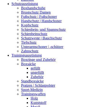
Schutzausrüstung
Boxhandschuhe
Brustschutz Damen
Fußschutz | Fußschoner
Handschutz | Handschoner
Kopfschutz
Schienbein- und Spannschutz
Schienbeinschutz
Schutzweste | Bauchschutz
Tiefschutz
Unterarmschoner | -schützer
Zahnschutz
Trainingsausrüstung
Boxringe und Zubehör
Boxsäcke
gefüllt
ungefüllt
Zubehör
Standboxsäcke
Pratzen | Schlagpolster
Sport-Medizin
Trainingswaffen
Holz
Kunststoff
Metall