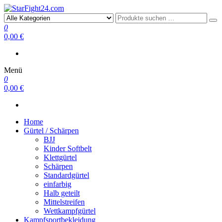
StarFight24.com
Kampfsportartikel
0
0,00 €
Menü
0
0,00 €
Home
Gürtel / Schärpen
BJJ
Kinder Softbelt
Klettgürtel
Schärpen
Standardgürtel
einfarbig
Halb geteilt
Mittelstreifen
Wettkampfgürtel
Kampfsportbekleidung