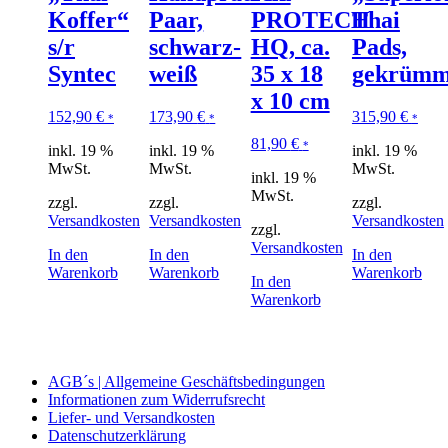
Koffer“
Paar,
PROTECH
Thai
s/r
schwarz-
HQ, ca.
Pads,
Syntec
weiß
35 x 18
gekrümm
x 10 cm
152,90
€
173,90
€
315,90
€
*
*
*
81,90
€
*
inkl. 19 %
inkl. 19 %
inkl. 19 %
MwSt.
MwSt.
MwSt.
inkl. 19 %
MwSt.
zzgl.
zzgl.
zzgl.
Versandkosten
Versandkosten
Versandkosten
zzgl.
Versandkosten
In den
In den
In den
Warenkorb
Warenkorb
Warenkorb
In den
Warenkorb
AGB´s | Allgemeine Geschäftsbedingungen
Informationen zum Widerrufsrecht
Liefer- und Versandkosten
Datenschutzerklärung