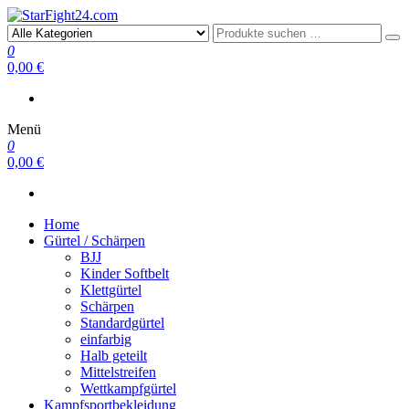
StarFight24.com
Kampfsportartikel
0
0,00 €
Menü
0
0,00 €
Home
Gürtel / Schärpen
BJJ
Kinder Softbelt
Klettgürtel
Schärpen
Standardgürtel
einfarbig
Halb geteilt
Mittelstreifen
Wettkampfgürtel
Kampfsportbekleidung