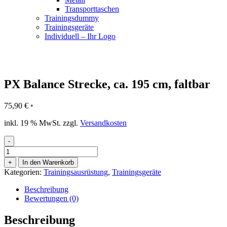
Transporttaschen
Trainingsdummy
Trainingsgeräte
Individuell – Ihr Logo
PX Balance Strecke, ca. 195 cm, faltbar
75,90
€
*
inkl. 19 % MwSt.
zzgl.
Versandkosten
-
PX
Balance
+
In den Warenkorb
Strecke,
Kategorien:
Trainingsausrüstung
,
Trainingsgeräte
ca.
195
Beschreibung
cm,
Bewertungen (0)
faltbar
Menge
Beschreibung