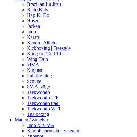
Brazilian Jiu Jitsu
Budo Kids
Hap-Ki-Do
Hosen
Jacken
Judo
Karate
Kendo | Aikido
Kickboxing | Freestyle
Kung fu | Tai Chi
Wing Tsun
MMA
Ninjutsu
Pointfighting
Schuhe
SV-Anzüge
Taekwondo
Taekwondo ITF
Taekwondo trad.
Taekwondo WTF
Thaiboxing
Matten / Zubehör
Judo & MMA
Kampfsportmatten verzahnt
Zubehör