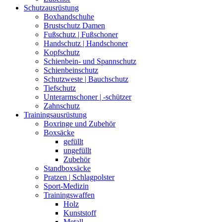
Schutzausrüstung
Boxhandschuhe
Brustschutz Damen
Fußschutz | Fußschoner
Handschutz | Handschoner
Kopfschutz
Schienbein- und Spannschutz
Schienbeinschutz
Schutzweste | Bauchschutz
Tiefschutz
Unterarmschoner | -schützer
Zahnschutz
Trainingsausrüstung
Boxringe und Zubehör
Boxsäcke
gefüllt
ungefüllt
Zubehör
Standboxsäcke
Pratzen | Schlagpolster
Sport-Medizin
Trainingswaffen
Holz
Kunststoff
Metall