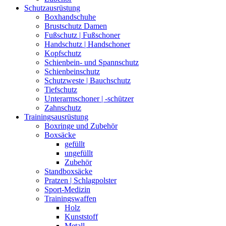
Schutzausrüstung
Boxhandschuhe
Brustschutz Damen
Fußschutz | Fußschoner
Handschutz | Handschoner
Kopfschutz
Schienbein- und Spannschutz
Schienbeinschutz
Schutzweste | Bauchschutz
Tiefschutz
Unterarmschoner | -schützer
Zahnschutz
Trainingsausrüstung
Boxringe und Zubehör
Boxsäcke
gefüllt
ungefüllt
Zubehör
Standboxsäcke
Pratzen | Schlagpolster
Sport-Medizin
Trainingswaffen
Holz
Kunststoff
Metall