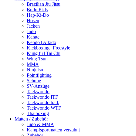
Brazilian Jiu Jitsu
Budo Kids
Hap-Ki-Do
Hosen
Jacken
Judo
Karate
Kendo | Aikido
Kickboxing | Freestyle
Kung fu | Tai Chi
Wing Tsun
MMA
Ninjutsu
Pointfighting
Schuhe
SV-Anzüge
Taekwondo
Taekwondo ITF
Taekwondo trad.
Taekwondo WTF
Thaiboxing
Matten / Zubehör
Judo & MMA
Kampfsportmatten verzahnt
Zubehör