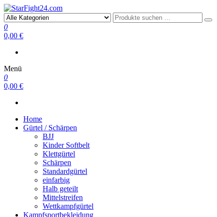
StarFight24.com
Kampfsportartikel
0
0,00 €
Menü
0
0,00 €
Home
Gürtel / Schärpen
BJJ
Kinder Softbelt
Klettgürtel
Schärpen
Standardgürtel
einfarbig
Halb geteilt
Mittelstreifen
Wettkampfgürtel
Kampfsportbekleidung