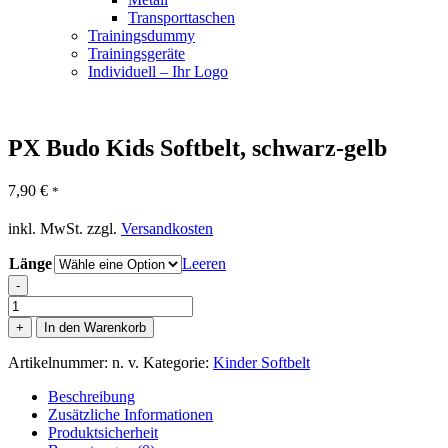
Transporttaschen
Trainingsdummy
Trainingsgeräte
Individuell – Ihr Logo
PX Budo Kids Softbelt, schwarz-gelb
7,90
€
*
inkl. MwSt.
zzgl.
Versandkosten
Länge
Leeren
-
PX
Budo
+
In den Warenkorb
Kids
Softbelt,
Artikelnummer:
n. v.
Kategorie:
Kinder Softbelt
schwarz-
gelb
Beschreibung
Menge
Zusätzliche Informationen
Produktsicherheit