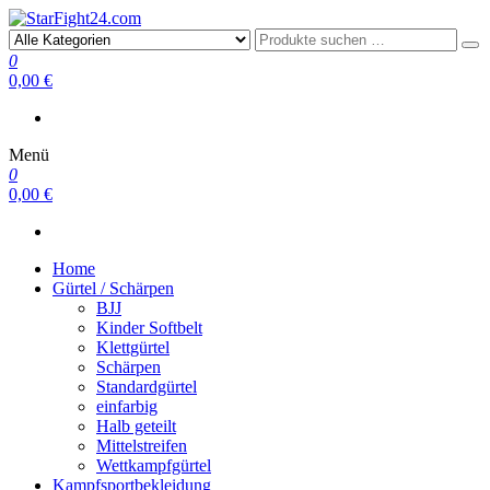
StarFight24.com
Kampfsportartikel
0
0,00 €
Menü
0
0,00 €
Home
Gürtel / Schärpen
BJJ
Kinder Softbelt
Klettgürtel
Schärpen
Standardgürtel
einfarbig
Halb geteilt
Mittelstreifen
Wettkampfgürtel
Kampfsportbekleidung