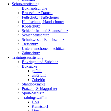
Schutzausrüstung
Boxhandschuhe
Brustschutz Damen
Fußschutz | Fußschoner
Handschutz | Handschoner
Kopfschutz
Schienbein- und Spannschutz
Schienbeinschutz
Schutzweste | Bauchschutz
Tiefschutz
Unterarmschoner | -schützer
Zahnschutz
Trainingsausrüstung
Boxringe und Zubehör
Boxsäcke
gefüllt
ungefüllt
Zubehör
Standboxsäcke
Pratzen | Schlagpolster
Sport-Medizin
Trainingswaffen
Holz
Kunststoff
Metall