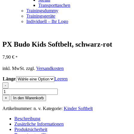
Transporttaschen
Trainingsdummy
Trainingsgeräte
Individuell – Ihr Logo
PX Budo Kids Softbelt, schwarz-rot
7,90
€
*
inkl. MwSt.
zzgl.
Versandkosten
Länge
Leeren
-
PX
Budo
+
In den Warenkorb
Kids
Softbelt,
Artikelnummer:
n. v.
Kategorie:
Kinder Softbelt
schwarz-
rot
Beschreibung
Menge
Zusätzliche Informationen
Produktsicherheit