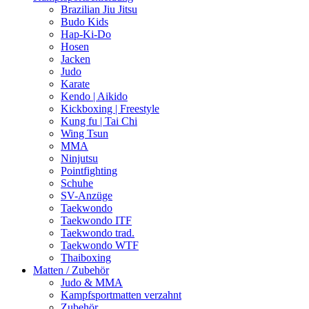
Brazilian Jiu Jitsu
Budo Kids
Hap-Ki-Do
Hosen
Jacken
Judo
Karate
Kendo | Aikido
Kickboxing | Freestyle
Kung fu | Tai Chi
Wing Tsun
MMA
Ninjutsu
Pointfighting
Schuhe
SV-Anzüge
Taekwondo
Taekwondo ITF
Taekwondo trad.
Taekwondo WTF
Thaiboxing
Matten / Zubehör
Judo & MMA
Kampfsportmatten verzahnt
Zubehör