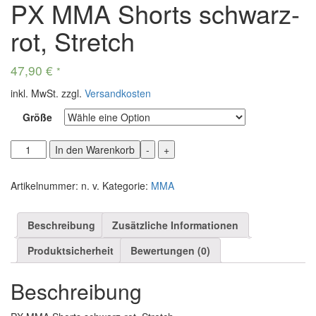
PX MMA Shorts schwarz-
rot, Stretch
47,90
€
*
inkl. MwSt.
zzgl.
Versandkosten
Größe
PX
In den Warenkorb
-
+
MMA
Shorts
Artikelnummer:
n. v.
Kategorie:
MMA
schwarz-
rot,
Stretch
Beschreibung
Zusätzliche Informationen
Menge
Produktsicherheit
Bewertungen (0)
Beschreibung