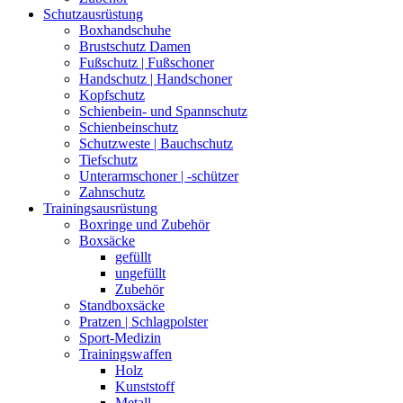
Schutzausrüstung
Boxhandschuhe
Brustschutz Damen
Fußschutz | Fußschoner
Handschutz | Handschoner
Kopfschutz
Schienbein- und Spannschutz
Schienbeinschutz
Schutzweste | Bauchschutz
Tiefschutz
Unterarmschoner | -schützer
Zahnschutz
Trainingsausrüstung
Boxringe und Zubehör
Boxsäcke
gefüllt
ungefüllt
Zubehör
Standboxsäcke
Pratzen | Schlagpolster
Sport-Medizin
Trainingswaffen
Holz
Kunststoff
Metall