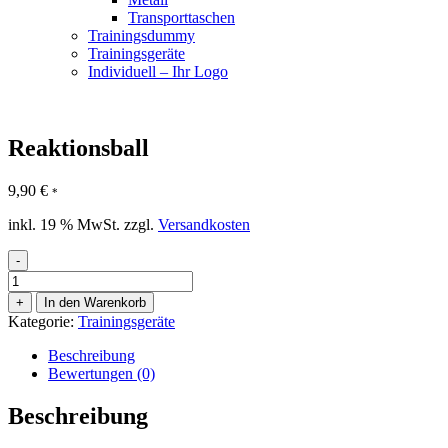
Transporttaschen
Trainingsdummy
Trainingsgeräte
Individuell – Ihr Logo
Reaktionsball
9,90
€
*
inkl. 19 % MwSt.
zzgl.
Versandkosten
-
Reaktionsball
Menge
+
In den Warenkorb
Kategorie:
Trainingsgeräte
Beschreibung
Bewertungen (0)
Beschreibung