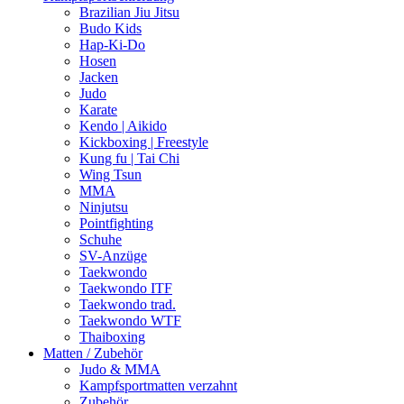
Brazilian Jiu Jitsu
Budo Kids
Hap-Ki-Do
Hosen
Jacken
Judo
Karate
Kendo | Aikido
Kickboxing | Freestyle
Kung fu | Tai Chi
Wing Tsun
MMA
Ninjutsu
Pointfighting
Schuhe
SV-Anzüge
Taekwondo
Taekwondo ITF
Taekwondo trad.
Taekwondo WTF
Thaiboxing
Matten / Zubehör
Judo & MMA
Kampfsportmatten verzahnt
Zubehör