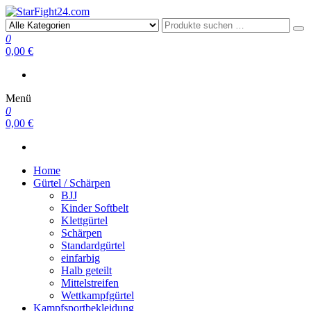
StarFight24.com
Kampfsportartikel
0
0,00 €
Menü
0
0,00 €
Home
Gürtel / Schärpen
BJJ
Kinder Softbelt
Klettgürtel
Schärpen
Standardgürtel
einfarbig
Halb geteilt
Mittelstreifen
Wettkampfgürtel
Kampfsportbekleidung