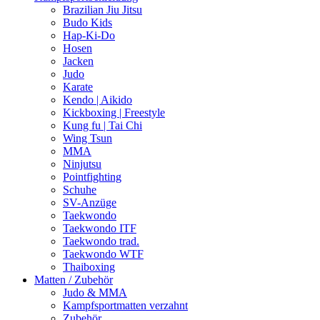
Brazilian Jiu Jitsu
Budo Kids
Hap-Ki-Do
Hosen
Jacken
Judo
Karate
Kendo | Aikido
Kickboxing | Freestyle
Kung fu | Tai Chi
Wing Tsun
MMA
Ninjutsu
Pointfighting
Schuhe
SV-Anzüge
Taekwondo
Taekwondo ITF
Taekwondo trad.
Taekwondo WTF
Thaiboxing
Matten / Zubehör
Judo & MMA
Kampfsportmatten verzahnt
Zubehör