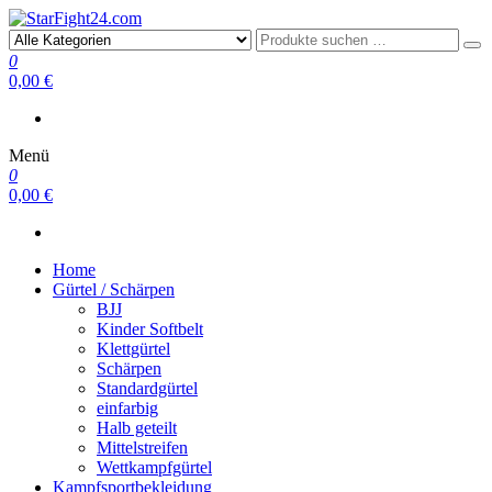
StarFight24.com
Kampfsportartikel
0
0,00 €
Menü
0
0,00 €
Home
Gürtel / Schärpen
BJJ
Kinder Softbelt
Klettgürtel
Schärpen
Standardgürtel
einfarbig
Halb geteilt
Mittelstreifen
Wettkampfgürtel
Kampfsportbekleidung