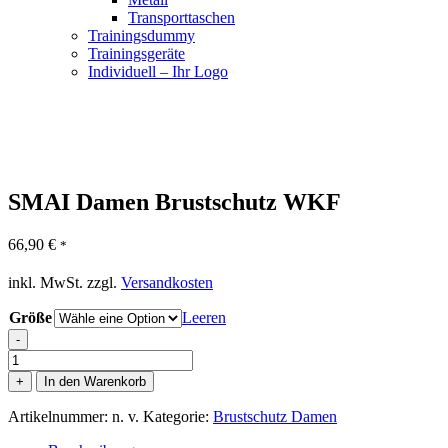
Transporttaschen
Trainingsdummy
Trainingsgeräte
Individuell – Ihr Logo
SMAI Damen Brustschutz WKF
66,90
€
*
inkl. MwSt.
zzgl.
Versandkosten
Größe
Leeren
-
SMAI
Damen
+
In den Warenkorb
Brustschutz
WKF
Artikelnummer:
n. v.
Kategorie:
Brustschutz Damen
Menge