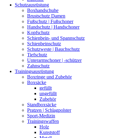
Schutzausrüstung
Boxhandschuhe
Brustschutz Damen
Fußschutz | Fußschoner
Handschutz | Handschoner
Kopfschutz
Schienbein- und Spannschutz
Schienbeinschutz
Schutzweste | Bauchschutz
Tiefschutz
Unterarmschoner | -schützer
Zahnschutz
Trainingsausrüstung
Boxringe und Zubehör
Boxsäcke
gefüllt
ungefüllt
Zubehör
Standboxsäcke
Pratzen | Schlagpolster
Sport-Medizin
Trainingswaffen
Holz
Kunststoff
Metall