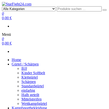
StarFight24.com
Kampfsportartikel
0
0,00 €
Menü
0
0,00 €
Home
Gürtel / Schärpen
BJJ
Kinder Softbelt
Klettgürtel
Schärpen
Standardgürtel
einfarbig
Halb geteilt
Mittelstreifen
Wettkampfgürtel
Kampfsportbekleidung