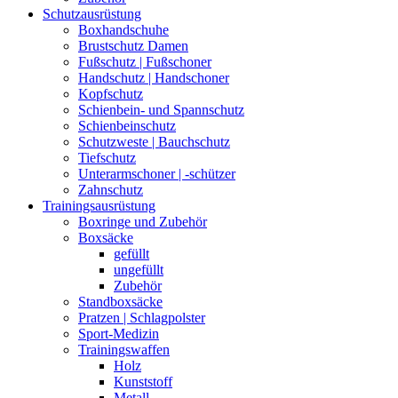
Schutzausrüstung
Boxhandschuhe
Brustschutz Damen
Fußschutz | Fußschoner
Handschutz | Handschoner
Kopfschutz
Schienbein- und Spannschutz
Schienbeinschutz
Schutzweste | Bauchschutz
Tiefschutz
Unterarmschoner | -schützer
Zahnschutz
Trainingsausrüstung
Boxringe und Zubehör
Boxsäcke
gefüllt
ungefüllt
Zubehör
Standboxsäcke
Pratzen | Schlagpolster
Sport-Medizin
Trainingswaffen
Holz
Kunststoff
Metall