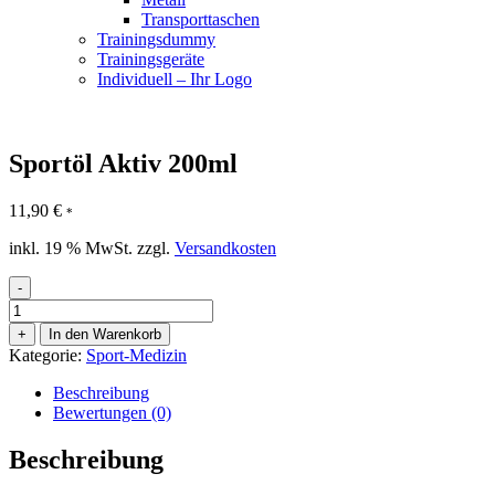
Transporttaschen
Trainingsdummy
Trainingsgeräte
Individuell – Ihr Logo
Sportöl Aktiv 200ml
11,90
€
*
inkl. 19 % MwSt.
zzgl.
Versandkosten
-
Sportöl
Aktiv
+
In den Warenkorb
200ml
Kategorie:
Sport-Medizin
Menge
Beschreibung
Bewertungen (0)
Beschreibung