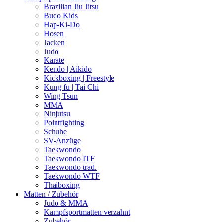
Brazilian Jiu Jitsu
Budo Kids
Hap-Ki-Do
Hosen
Jacken
Judo
Karate
Kendo | Aikido
Kickboxing | Freestyle
Kung fu | Tai Chi
Wing Tsun
MMA
Ninjutsu
Pointfighting
Schuhe
SV-Anzüge
Taekwondo
Taekwondo ITF
Taekwondo trad.
Taekwondo WTF
Thaiboxing
Matten / Zubehör
Judo & MMA
Kampfsportmatten verzahnt
Zubehör