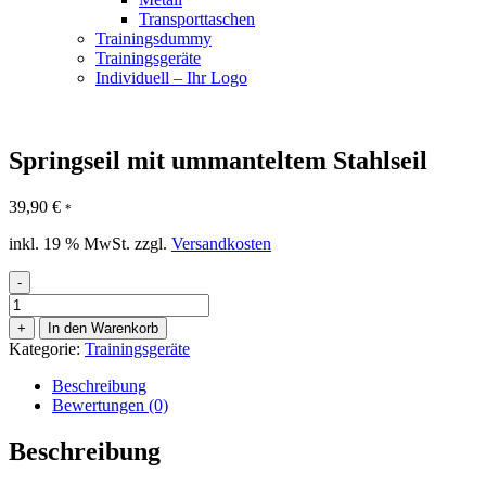
Transporttaschen
Trainingsdummy
Trainingsgeräte
Individuell – Ihr Logo
Springseil mit ummanteltem Stahlseil
39,90
€
*
inkl. 19 % MwSt.
zzgl.
Versandkosten
-
Springseil
mit
+
In den Warenkorb
ummanteltem
Kategorie:
Trainingsgeräte
Stahlseil
Menge
Beschreibung
Bewertungen (0)
Beschreibung