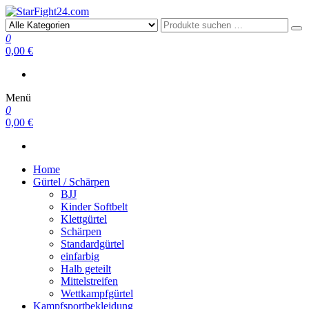
StarFight24.com
Kampfsportartikel
0
0,00 €
Menü
0
0,00 €
Home
Gürtel / Schärpen
BJJ
Kinder Softbelt
Klettgürtel
Schärpen
Standardgürtel
einfarbig
Halb geteilt
Mittelstreifen
Wettkampfgürtel
Kampfsportbekleidung