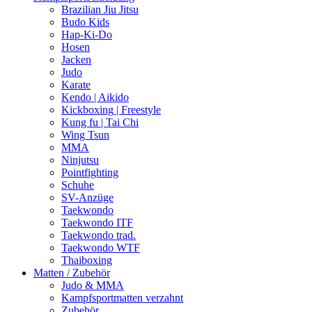
Brazilian Jiu Jitsu
Budo Kids
Hap-Ki-Do
Hosen
Jacken
Judo
Karate
Kendo | Aikido
Kickboxing | Freestyle
Kung fu | Tai Chi
Wing Tsun
MMA
Ninjutsu
Pointfighting
Schuhe
SV-Anzüge
Taekwondo
Taekwondo ITF
Taekwondo trad.
Taekwondo WTF
Thaiboxing
Matten / Zubehör
Judo & MMA
Kampfsportmatten verzahnt
Zubehör