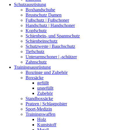
Schutzausrüstung
Boxhandschuhe
Brustschutz Damen
Fußschutz | Fußschoner
Handschutz | Handschoner
Kopfschutz
Schienbein- und Spannschutz
Schienbeinschutz
Schutzweste | Bauchschutz
Tiefschutz
Unterarmschoner | -schützer
Zahnschutz
Trainingsausrüstung
Boxringe und Zubehör
Boxsäcke
gefüllt
ungefüllt
Zubehör
Standboxsäcke
Pratzen | Schlagpolster
Sport-Medizin
Trainingswaffen
Holz
Kunststoff
Metall