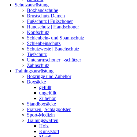
Schutzausrüstung
Boxhandschuhe
Brustschutz Damen
Fußschutz | Fußschoner
Handschutz | Handschoner
Kopfschutz
Schienbein- und Spannschutz
Schienbeinschutz
Schutzweste | Bauchschutz
Tiefschutz
Unterarmschoner | -schützer
Zahnschutz
Trainingsausrüstung
Boxringe und Zubehör
Boxsäcke
gefüllt
ungefüllt
Zubehör
Standboxsäcke
Pratzen | Schlagpolster
Sport-Medizin
Trainingswaffen
Holz
Kunststoff
Metall