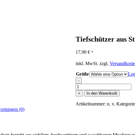
Tiefschützer aus S
17,90
€
*
inkl. MwSt.
zzgl.
Versandkost
Größe
Lee
-
Tiefschützer
aus
+
In den Warenkorb
Stoff
schwarz
Artikelnummer:
n. v.
Kategori
Menge
ertungen (0)
fschutz besteht aus stabilem, hochwertigem und waschbarem Mischgewe