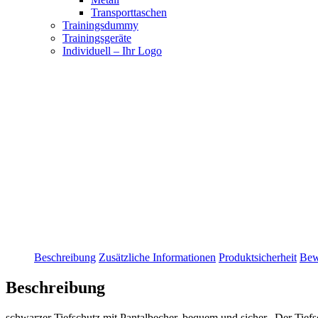
Transporttaschen
Trainingsdummy
Trainingsgeräte
Individuell – Ihr Logo
Beschreibung
Zusätzliche Informationen
Produktsicherheit
Bew
Beschreibung
schwarzer Tiefschutz mit Pantalbecher, bequem und sicher. Der Tie