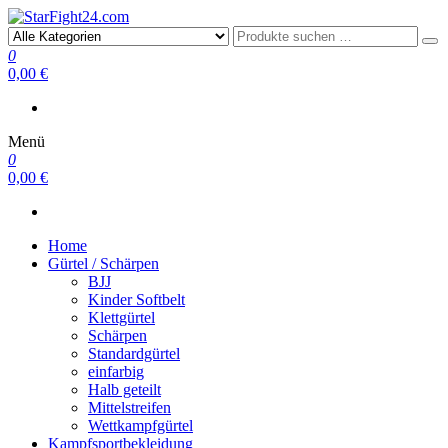
StarFight24.com
Kampfsportartikel
0
0,00 €
Menü
0
0,00 €
Home
Gürtel / Schärpen
BJJ
Kinder Softbelt
Klettgürtel
Schärpen
Standardgürtel
einfarbig
Halb geteilt
Mittelstreifen
Wettkampfgürtel
Kampfsportbekleidung