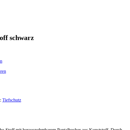
toff schwarz
en
ren
e:
Tiefschutz
be-Stoff mit herausnehmbarem Pantalbecher aus Kunststoff. Durch