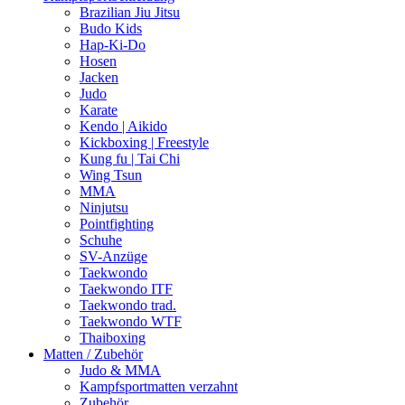
Brazilian Jiu Jitsu
Budo Kids
Hap-Ki-Do
Hosen
Jacken
Judo
Karate
Kendo | Aikido
Kickboxing | Freestyle
Kung fu | Tai Chi
Wing Tsun
MMA
Ninjutsu
Pointfighting
Schuhe
SV-Anzüge
Taekwondo
Taekwondo ITF
Taekwondo trad.
Taekwondo WTF
Thaiboxing
Matten / Zubehör
Judo & MMA
Kampfsportmatten verzahnt
Zubehör